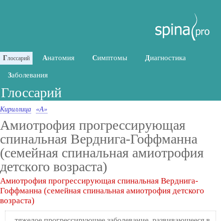
натомия
имптомы
иагностика
Г
А
С
Д
лоссарий
аболевания
З
Глоссарий
Кириллица
«А»
Амиотрофия прогрессирующая
спинальная Верднига-Гоффманна
(семейная спинальная амиотрофия
детского возраста)
Амиотрофия прогрессирующая спинальная Верднига-
Гоффманна (семейная спинальная амиотрофия детского
возраста)
- тяжелое прогрессирующее заболевание, развивающееся в