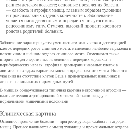
раннем детском возрасте; основные проявления болезни
— слабость и атрофия мышц, главным образом туловища
и проксимальных отделов конечностей. Заболевание
является наследственным и передается по аутосомно-
рецессивному типу. Отмечен высокий процент кровного
родства родителей больных.
Заболевание характеризуется уменьшением количества и дегенерацией
клеток передних рогов спинного мозга; изменения наиболее выражены в
поясничном и шейном отделах спинного мозга. Отмечаются также
вторичные дегенеративные изменения в передних корешках и
периферических нервах, атрофия и дегенерация нервных клеток в
двигательных ядрах варолиева моста и продолговатого мозга. Имеются
указания на отсутствие клеток Беца в прецентральных извилинах и
атрофию спинальных пирамидных путей.
В мышцах обнаруживается типичная картина неврогенной атрофии —
наличие пучков атрофированной мышечной ткани наряду с
нормальными мышечными волокнами.
Клиническая картина
Основное проявление болезни— прогрессирующая слабость и атрофия
мышц. Процесс начинается с мышц туловища и проксимальных отделов