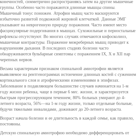
конечностей, симметрично распространяясь затем на другие мышечные
группы. Особенно часто поражаются длинные мышцы спины.
Мышечный тонус понижен. Атрофии мышц часто маскируются
избыточно развитой подкожной жировой клетчаткой. Данные ЭМГ
указывают на неврогенную природу поражения. Часто имеют место
фасцикулярные подергивания в мышцах. Сухожильные и периостальные
рефлексы отсутствуют. Во многих случаях отмечаются кифосколиоз,
мышечные контрактуры. Поражение межреберных мышц приводит к
нарушениям дыхания. В последних стадиях болезни часто
обнаруживаются бульбарные симптомы с поражением IX, X и XII пар
черепных нервов.
Весьма характерным признаком спинальной амиотрофии является
выявляемое на рентгенограммах истончение длинных костей с сужением
кортикального слоя и атрофическими изменениями в эпифизах.
Заболевание в подавляющем большинстве случаев начинается на 1-м
году жизни ребенка, чаще в первые 6 мес. жизни, и характеризуется
быстрым прогрессирующим течением; 80% больных умирают до 4-
летнего возраста, 56%—на 1-м году жизни, только отдельные больные,
будучи тяжелыми инвалидами, доживают до 20-летнего возраста.
Возраст начала болезни и ее длительность в каждой семье, как правило,
постоянны.
Детскую спинальную амиотрофию необходимо дифференцировать от