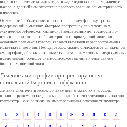
острого полиомиелита, для которого характерно острое лихорадочное
начало, в дальнейшем отсутствие прогрессирования, асимметричность
параличей.
От миопатий заболевание отличается наличием фасцикулярных
подергиваний в мышцах, быстрым прогрессирующим течением,
электромиографической картиной. Иногда возникают трудности при
отграничении спинальной амиотрофии от врожденной миатонии,
основным признаком которой является выраженная распространенная
мышечная гипотония. Последнее заболевание отличается от спинальной
амиотрофии доброкачественным течением и отсутствием фасцикулярных
подергиваний. Большое диагностическое значение имеют данные
биопсии мышечной ткани.
Лечение амиотрофии прогрессирующей
спинальной Верднига-Гоффманна
Лечение симптоматическое. Больные дети нуждаются в хорошем
питании, раннем проведении мероприятий, препятствующих развитию
контрактур. Важное значение имеет регулярная лечебная физкультура.
а
б
в
г
д
е
ж
з
и
к
л
м
н
о
п
р
с
т
у
ф
х
ц