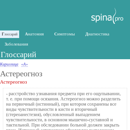
натомия
имптомы
иагностика
Г
А
С
Д
лоссарий
аболевания
З
Глоссарий
Кириллица
«А»
Астереогноз
Астереогноз
- расстройство узнавания предмета при его ощупывании,
т. е. при помощи осязания. Астереогноз можно разделить
на первичный (истинный), при котором сохранены все
виды чувствительности в кисти и вторичный
(стереоанестезия), обусловленный выпадением
чувствительности, в основном мышечно-суставной и
тактильной. При обследовании больной должен закрыть