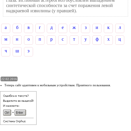
глаза. Истинный астереогноз обусловлен выпадением
синтетической способности за счет поражения левой
надкраевой извилины (у правшей).
а
б
в
г
д
е
ж
з
и
к
л
м
н
о
п
р
с
т
у
ф
х
ц
ч
ш
э
22.02.2016
Теперь сайт адаптивен к мобильным устройствам. Приятного пользования.