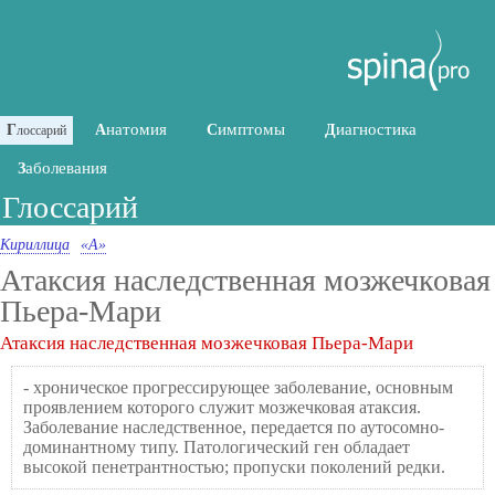
натомия
имптомы
иагностика
Г
А
С
Д
лоссарий
аболевания
З
Глоссарий
Кириллица
«А»
Атаксия наследственная мозжечковая
Пьера-Мари
Атаксия наследственная мозжечковая Пьера-Мари
- хроническое прогрессирующее заболевание, основным
проявлением которого служит мозжечковая атаксия.
Заболевание наследственное, передается по аутосомно-
доминантному типу. Патологический ген обладает
высокой пенетрантностью; пропуски поколений редки.