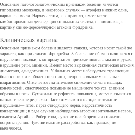
Основным патологоанатомическим признаком болезни является
гипоплазия мозжечка, в некоторых случаях — атрофия нижних олив,
варолиева моста. Наряду с этим, как правило, имеет место
комбинированная дегенерация спинальных систем, напоминающая
картину спино-церебеллярной атаксии Фридрейха.
Клиническая картина
Основным признаком болезни является атаксия, которая носит такой же
характер, как при атаксии Фридрейха. Заболевание обычно начинается с
нарушения походки, к которому затем присоединяются атаксия в руках,
нарушение речи, мимики. Имеют место выраженная статическая атаксия,
дисметрия, адиадохокинез. У больных могут наблюдаться стреляющие
боли в ногах и в области поясницы, непроизвольные мышечные
вздрагивания. Отмечается значительное снижение силы в мышцах
конечностей, спастическое повышение мышечного тонуса, главным
образом в ногах. Сухожильные рефлексы повышены, могут вызываться
патологические рефлексы. Часто отмечаются глазодвигательные
нарушения— птоз, парез отводящего нерва, недостаточность
конвергенции; в ряде случаев наблюдались атрофия зрительных нервов,
симптом Аргайлла Робертсона, сужение полей зрения и снижение
остроты зрения. Чувствительные расстройства, как правило, не
выявляются.