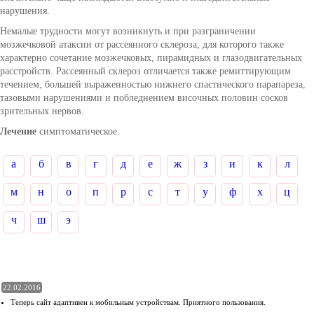
нарушения.
Немалые трудности могут возникнуть и при разграничении
мозжечковой атаксии от рассеянного склероза, для которого также
характерно сочетание мозжечковых, пирамидных и глазодвигательных
расстройств. Рассеянный склероз отличается также ремиттирующим
течением, большей выраженностью нижнего спастического парапареза,
тазовыми нарушениями и побледнением височных половин сосков
зрительных нервов.
Лечение
симптоматическое.
а
б
в
г
д
е
ж
з
и
к
л
м
н
о
п
р
с
т
у
ф
х
ц
ч
ш
э
22.02.2016
Теперь сайт адаптивен к мобильным устройствам. Приятного пользования.