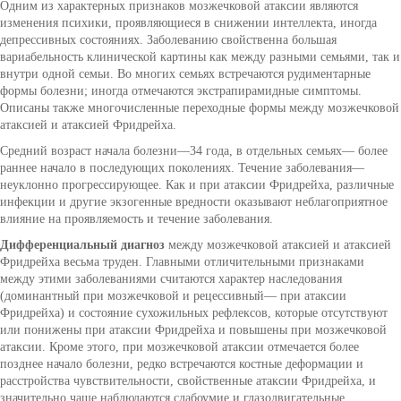
Одним из характерных признаков мозжечковой атаксии являются
изменения психики, проявляющиеся в снижении интеллекта, иногда
депрессивных состояниях. Заболеванию свойственна большая
вариабельность клинической картины как между разными семьями, так и
внутри одной семьи. Во многих семьях встречаются рудиментарные
формы болезни; иногда отмечаются экстрапирамидные симптомы.
Описаны также многочисленные переходные формы между мозжечковой
атаксией и атаксией Фридрейха.
Средний возраст начала болезни—34 года, в отдельных семьях— более
раннее начало в последующих поколениях. Течение заболевания—
неуклонно прогрессирующее. Как и при атаксии Фридрейха, различные
инфекции и другие экзогенные вредности оказывают неблагоприятное
влияние на проявляемость и течение заболевания.
Дифференциальный диагноз
между мозжечковой атаксией и атаксией
Фридрейха весьма труден. Главными отличительными признаками
между этими заболеваниями считаются характер наследования
(доминантный при мозжечковой и рецессивный— при атаксии
Фридрейха) и состояние сухожильных рефлексов, которые отсутствуют
или понижены при атаксии Фридрейха и повышены при мозжечковой
атаксии. Кроме этого, при мозжечковой атаксии отмечается более
позднее начало болезни, редко встречаются костные деформации и
расстройства чувствительности, свойственные атаксии Фридрейха, и
значительно чаще наблюдаются слабоумие и глазодвигательные