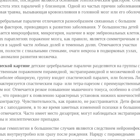
едователей, последние являются основным этиологическим фактором. Отм
стота этих параличей у близнецов. Одной из частых причин заболевания
овая травма, вызывающая кровоизлияния в головной мозг или его оболоч
еребральные параличи отличаются разнообразием связанных с большим
ом факторов, приводящих к развитию заболевания. У большинства детей
ается микроцефалия, микрогирия, наличие в коре эмбриональных клеток
х параплегиях поражение мозга, как правило, является симметричным и
ся в задней части лобных долей и теменных долях. Отмечаются участки
я, полости с глиальными стенками, очаги некроза в подкорковых узлах,
 аномалии развития мозжечка.
еской картине
детские церебральные параличи разделяются на группы с
твенным поражением пирамидной, экстрапирамидной и мозжечковой си
аиболее обширную, группу входит спастический паралич, или болезнь Ли
рактеризуется спастическим пара- или тетра-парезом с преимущественны
м ног. Отмечается резкое повышение мышечного тонуса, особенно в сгиб
х, что приводит к появлению характерных установок нижних конечностей
онтрактур. Чувствительность, как правило, не расстраивается. Дети физ
ся с запозданием, в то же время заметных изменений психики в большин
 отмечается. Часто имеет место дизартрия; могут наблюдаться экстрапир
зы и эпилептические припадки.
ные гемиплегии в большинстве случаев являются следствием нейроинфек
ных внутриутробно или сразу после рождения. Наряду с пирамидными