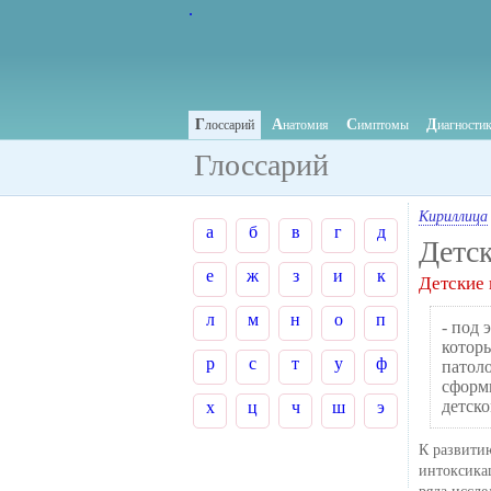
.
Г
А
С
Д
лоссарий
натомия
имптомы
иагности
Глоссарий
Кириллица
а
б
в
г
д
Детс
е
ж
з
и
к
Детские
л
м
н
о
п
- под
которы
р
с
т
у
ф
патол
сформ
детско
х
ц
ч
ш
э
К развити
интоксика