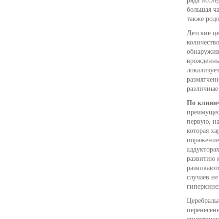
ряда иссл
большая ча
также род
Детские ц
количеств
обнаружив
врожденны
локализует
размягчени
различные
По клинич
преимущес
первую, н
которая ха
поражение
аддуктора
развитию к
развивают
случаев не
гиперкине
Церебраль
перенесен