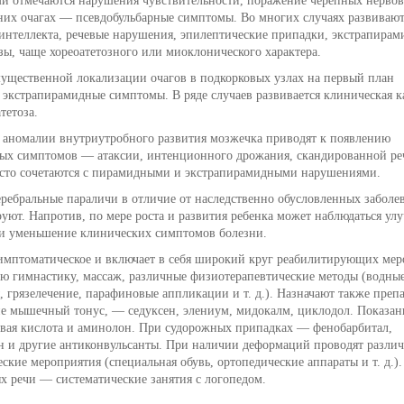
и отмечаются нарушения чувствительности, поражение черепных нервов
них очагах — псевдобульбарные симптомы. Во многих случаях развивают
интеллекта, речевые нарушения, эпилептические припадки, экстрапира
ы, чаще хореоатетозного или миоклонического характера.
ущественной локализации очагов в подкорковых узлах на первый план
 экстрапирамидные симптомы. В ряде случаев развивается клиническая к
тетоза.
 аномалии внутриутробного развития мозжечка приводят к появлению
ых симптомов — атаксии, интенционногo дрожания, скандированной реч
асто сочетаются с пирамидными и экстрапирамидными нарушениями.
еребральные параличи в отличие от наследственно обусловленных заболе
уют. Напротив, по мере роста и развития ребенка может наблюдаться ул
 и уменьшение клинических симптомов болезни.
мптоматическое и включает в себя широкий круг реабилитирующих ме
ю гимнастику, массаж, различные физиотерапевтические методы (водны
 грязелечение, парафиновые аппликации и т. д.). Назначают также преп
 мышечный тонус, — седуксен, элениум, мидокалм, циклодол. Показа
вая кислота и аминолон. При судорожных припадках — фенобарбитал,
н и другие антиконвульсанты. При наличии деформаций проводят разли
ские мероприятия (специальная обувь, ортопедические аппараты и т. д.)
х речи — систематические занятия с логопедом.