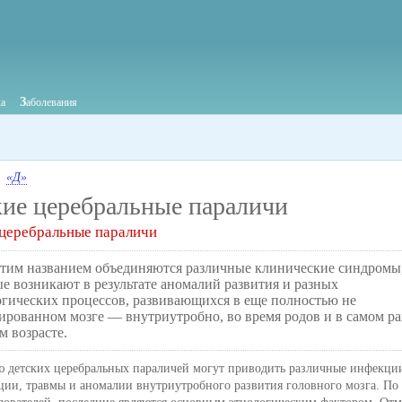
З
ка
аболевания
«Д»
кие церебральные параличи
 церебральные параличи
 этим названием объединяются различные клинические синдромы
е возникают в результате аномалий развития и разных
огических процессов, развивающихся в еще полностью не
ированном мозге — внутриутробно, во время родов и в самом р
м возрасте.
ю детских церебральных параличей могут приводить различные инфекци
ции, травмы и аномалии внутриутробного развития головного мозга. П