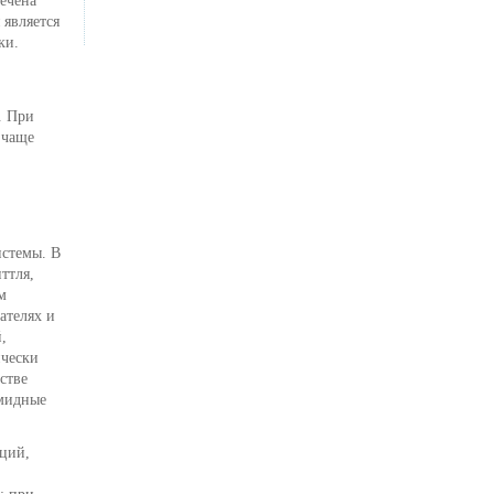
ечена
 является
ки.
. При
 чаще
стемы. В
ттля,
м
ателях и
,
ически
стве
амидные
ций,