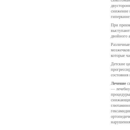
симптомам
двусторон
снижение 
гиперкинез
При преим
выступают
двойного а
Различные
мозжечков
которые ч
Детские ц
прогрессир
состояния
Лечение
си
— лечебну
процедуры,
снижающие
глютамино
гексамиди
ортопедиче
нарушения