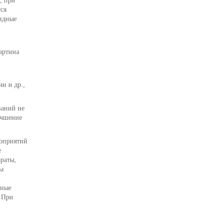
; при
ся
мидные
артина
и и др.,
ваний не
учшение
роприятий
е
араты,
ны
чные
. При