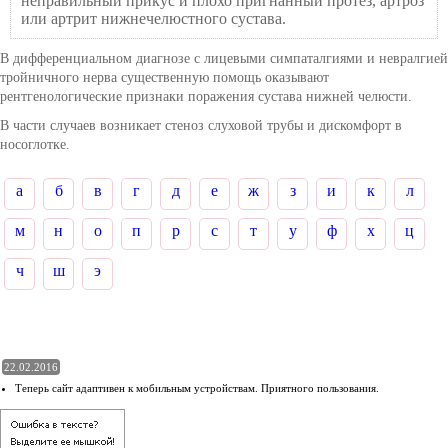
неправильный прикус и плохо пригнанный протез, артроз
или артрит нижнечелюстного сустава.
В дифференциальном диагнозе с лицевыми симпаталгиями и невралгией
тройничного нерва существенную помощь оказывают
рентгенологические признаки поражения сустава нижней челюсти.
В части случаев возникает стеноз слуховой трубы и дискомфорт в
носоглотке.
а
б
в
г
д
е
ж
з
и
к
л
м
н
о
п
р
с
т
у
ф
х
ц
ч
ш
э
22.02.2016
Теперь сайт адаптивен к мобильным устройствам. Приятного пользования.