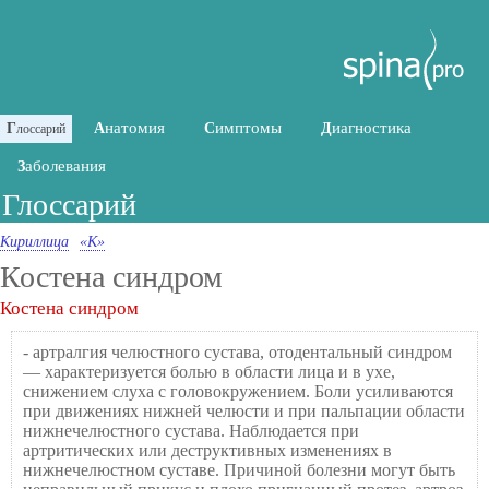
натомия
имптомы
иагностика
Г
А
С
Д
лоссарий
аболевания
З
Глоссарий
Кириллица
«К»
Костена синдром
Костена синдром
- артралгия челюстного сустава, отодентальный синдром
— характеризуется болью в области лица и в ухе,
снижением слуха с головокружением. Боли усиливаются
при движениях нижней челюсти и при пальпации области
нижнечелюстного сустава. Наблюдается при
артритических или деструктивных изменениях в
нижнечелюстном суставе. Причиной болезни могут быть