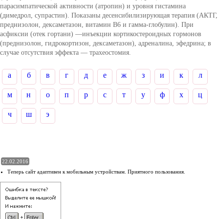
парасимпатической активности (атропин) и уровня гистамина
(димедрол, супрастин). Показаны десенсибилизирующая терапия (АКТГ,
преднизолон, дексаметазон, витамин В6 и гамма-глобулин). При
асфиксии (отек гортани) —инъекции кортикостероидных гормонов
(преднизолон, гидрокортизон, дексаметазон), адреналина, эфедрина; в
случае отсутствия эффекта — трахеостомия.
а
б
в
г
д
е
ж
з
и
к
л
м
н
о
п
р
с
т
у
ф
х
ц
ч
ш
э
22.02.2016
Теперь сайт адаптивен к мобильным устройствам. Приятного пользования.