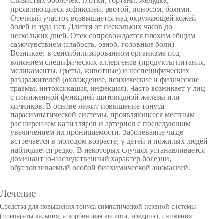
слизистых оболочек: глотки, гортани, желудка,
проявляющиеся асфиксией, рвотой, поносом, болями.
Отечный участок возвышается над окружающей кожей,
болей и зуда нет. Длится от нескольких часов до
нескольких дней. Отек сопровождается плохим общим
самочувствием (слабость, озноб, головные боли).
Возникает в сенсибилизированном организме под
влиянием специфических аллергенов (продукты питания,
медикаменты, цветы, животные) и неспецифических
раздражителей (охлаждение, психические и физические
травмы, интоксикация, инфекция). Часто возникает у лиц
с пониженной функцией щитовидной железы или
яичников. В основе лежит повышение тонуса
парасимпатической системы, проявляющееся местным
расширением капилляров и артериол с последующим
увеличением их проницаемости. Заболевание чаще
встречается в молодом возрасте; у детей и пожилых людей
наблюдается редко. В некоторых случаях устанавливается
доминантно-наследственный характер болезни,
обусловливаемый особой биохимической аномалией.
Лечение
Средства для повышения тонуса симпатической нервной системы
(препараты кальция, аскорбиновая кислота, эфедрин), снижения