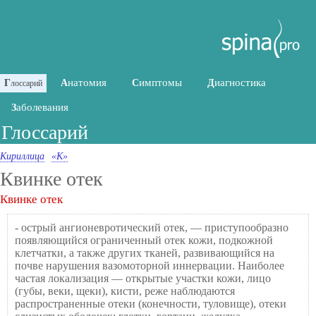
натомия
имптомы
иагностика
Г
А
С
Д
лоссарий
аболевания
З
Глоссарий
Кириллица
«К»
Квинке отек
Квинке отек
- острый ангионевротический отек, — приступообразно
появляющийся ограниченный отек кожи, подкожной
клетчатки, а также других тканей, развивающийся на
почве нарушения вазомоторной иннервации. Наиболее
частая локализация — открытые участки кожи, лицо
(губы, веки, щеки), кисти, реже наблюдаются
распространенные отеки (конечности, туловище), отеки