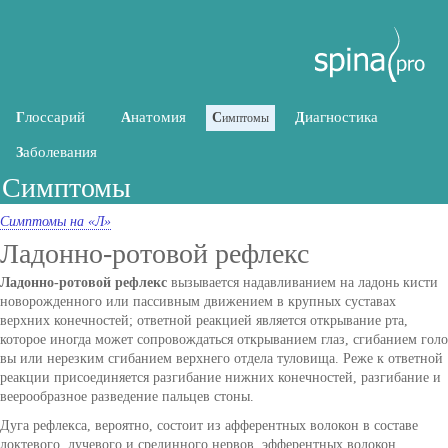
лоссарий
натомия
иагностика
Г
А
С
Д
имптомы
аболевания
З
Симптомы
Симптомы на «Л»
Ладонно-ротовой рефлекс
Ладонно-ротовой рефлекс
вызывается надавливанием на ладонь кисти
новорожденного или пассивным движением в крупных суставах
верхних конечностей; ответной реакцией является открывание рта,
которое иногда может сопровождаться открыванием глаз, сгибанием голо
вы или нерезким сгибанием верхнего отдела туловища. Реже к ответной
реакции присоединяется разгибание нижних конечностей, разгибание и
веерообразное разведение пальцев стоны.
Дуга рефлекса, вероятно, состоит из афферентных волокон в составе
локтевого, лучевого и срединного нервов, эфферентных волокон