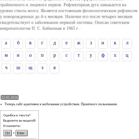
тройничного и лицевого нервов. Рефлекторная дуга замыкается на
уровне ствола мозга. Является постоянным физиологическим рефлексом
у новорожденных до 4-х месяцев. Наличие его после четырех месяцев
свидетельствует о заболевании нервной системы. Описан советским
невропатологом П. С. Бабкиным в 1965 г .
а
б
в
г
д
е
ж
з
и
к
л
м
н
о
п
р
с
т
у
ф
х
ц
ч
ш
щ
э
я
22.02.2016
Теперь сайт адаптивен к мобильным устройствам. Приятного пользования.