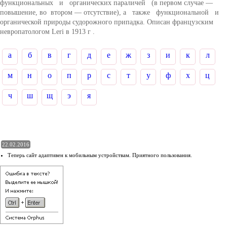
функциональных и органических параличей (в первом случае —
повышение, во втором — отсутствие), а также функциональной и
органической природы судорожного припадка. Описан французским
невропатологом Leri в 1913 г .
а
б
в
г
д
е
ж
з
и
к
л
м
н
о
п
р
с
т
у
ф
х
ц
ч
ш
щ
э
я
22.02.2016
Теперь сайт адаптивен к мобильным устройствам. Приятного пользования.