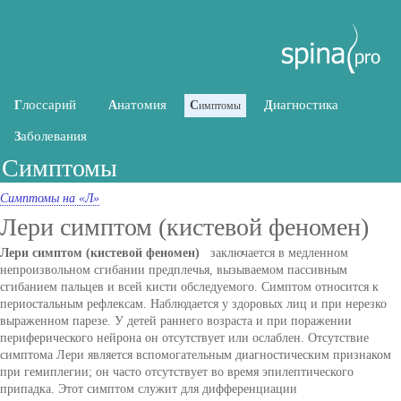
лоссарий
натомия
иагностика
Г
А
С
Д
имптомы
аболевания
З
Симптомы
Симптомы на «Л»
Лери симптом (кистевой феномен)
Лери симптом (кистевой феномен)
заключается в медленном
непроизвольном сгибании предплечья, вызываемом пассивным
сгибанием пальцев и всей кисти обследуемого. Симптом относится к
периостальным рефлексам. Наблюдается у здоровых лиц и при нерезко
выраженном парезе. У детей раннего возраста и при поражении
периферического нейрона он отсутствует или ослаблен. Отсутствие
симптома Лери является вспомогательным диагностическим признаком
при гемиплегии; он часто отсутствует во время эпилептического
припадка. Этот симптом служит для дифференциации