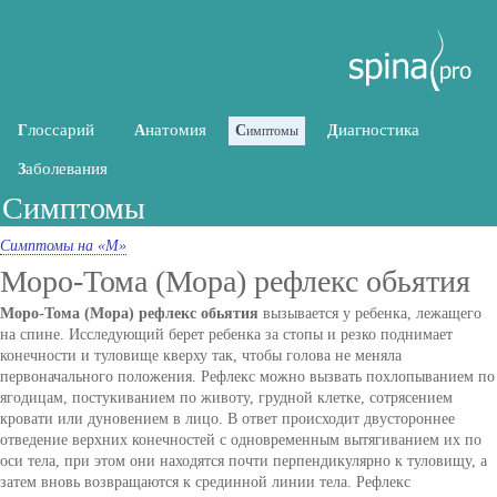
лоссарий
натомия
иагностика
Г
А
С
Д
имптомы
аболевания
З
Симптомы
Симптомы на «М»
Моро-Тома (Мора) рефлекс обьятия
Моро-Тома (Мора) рефлекс обьятия
вызывается у ребенка, лежащего
на спине. Исследующий берет ребенка за стопы и резко поднимает
конечности и туловище кверху так, чтобы голова не меняла
первоначального положения. Рефлекс можно вызвать похлопыванием по
ягодицам, постукиванием по животу, грудной клетке, сотрясением
кровати или дуновением в лицо. В ответ происходит двустороннее
отведение верхних конечностей с одновременным вытягиванием их по
оси тела, при этом они находятся почти перпендикулярно к туловищу, а
затем вновь возвращаются к срединной линии тела. Рефлекс