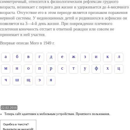
симметричный, относится к физиологическим рефлексам грудного
возраста, возникает с первого дня жизни и удерживается до 4-месячного
возраста. Отсутствие его в этом периоде является признаком поражения
нервной системы. У недоношенных детей и родившихся в асфиксии он
появляется на 3—4-й день жизни. При повреждении плечевого
сплетения конечность отстает в ответной реакции или совсем не
принимает в ней участия.
Впервые описан Моrо в 1949 г.
а
б
в
г
д
е
ж
з
и
к
л
м
н
о
п
р
с
т
у
ф
х
ц
ч
ш
щ
э
я
22.02.2016
Теперь сайт адаптивен к мобильным устройствам. Приятного пользования.