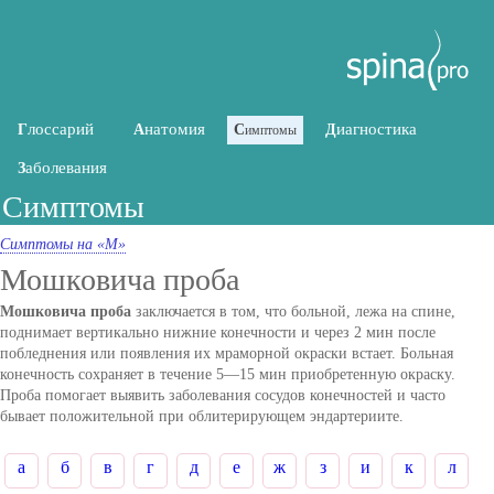
лоссарий
натомия
иагностика
Г
А
С
Д
имптомы
аболевания
З
Симптомы
Симптомы на «М»
Мошковича проба
Мошковича проба
заключается в том, что больной, лежа на спине,
поднимает вертикально нижние конечности и через 2 мин после
побледнения или появления их мраморной окраски встает. Больная
конечность сохраняет в течение 5—15 мин приобретенную окраску.
Проба помогает выявить заболевания сосудов конечностей и часто
бывает положительной при облитерирующем эндартериите.
а
б
в
г
д
е
ж
з
и
к
л