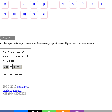
м
н
о
п
р
с
т
у
ф
х
ц
ч
ш
щ
э
я
22.02.2016
Теперь сайт адаптивен к мобильным устройствам. Приятного пользования.
20©9-2015
spina.pro
.
mail@spina.pro
+38 (044) 3606303