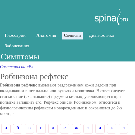
лоссарий
натомия
иагностика
Г
А
С
Д
имптомы
аболевания
З
Симптомы
Симптомы на «Р»
Робинзона рефлекс
Робинзона рефлекс
вызывают раздражением кожи ладони при
вкладывании в нее пальца или рукоятки молоточка. В ответ следует
стискивание (схватывание) предмета кистью, усиливающееся при
попытке вытащить его. Рефлекс описан Робинзоном, относится к
физиологическим рефлексам новорожденных и сохраняется до 2-х
месяцев.
а
б
в
г
д
е
ж
з
и
к
л