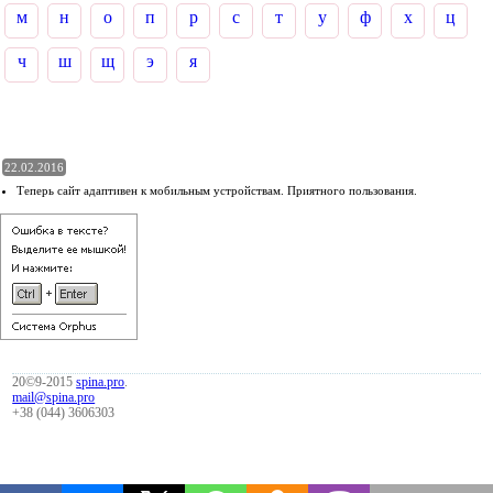
м
н
о
п
р
с
т
у
ф
х
ц
ч
ш
щ
э
я
22.02.2016
Теперь сайт адаптивен к мобильным устройствам. Приятного пользования.
20©9-2015
spina.pro
.
mail@spina.pro
+38 (044) 3606303