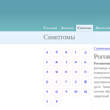
.
Г
А
С
Д
лоссарий
натомия
имптомы
иагности
Симптомы
Симптомы
а
б
в
г
д
Рого
е
ж
з
и
к
Роговичн
роговице н
л
м
н
о
п
поверхност
отсутствия
р
с
т
у
ф
чувствите
дуги. Зав
х
ц
ч
ш
щ
систем обу
защитный 
э
я