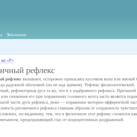
З
ка
аболевания
 на «Р»
вичный рефлекс
ый рефлекс
вызывают, осторожно прикасаясь кусочком ваты или мягкой 
ад радужной оболочкой (но не над зрачком). Рефлекс физиологический,
ный, рефлекторная дуга та же, что и у надбровного рефлекса. Причиной
 или снижения его при поражениях головного мозга часто является пор
льной части дуги рефлекса, реже — поражение моторно-эфферентной час
исимость роговичного рефлекса главным образом от сохранности чувстви
словлена, по-видимому, тем, что в филогенезе этот рефлекс сложился ка
механизм, предохраняющий глаз от ноцицептивных раздражений.