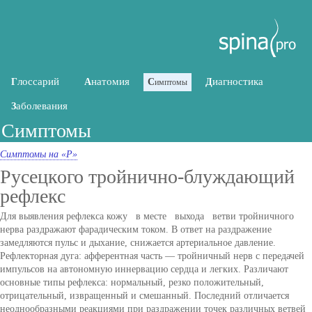
лоссарий
натомия
иагностика
Г
А
С
Д
имптомы
аболевания
З
Симптомы
Симптомы на «Р»
Русецкого тройнично-блуждающий
рефлекс
Для выявления рефлекса кожу в месте выхода ветви тройничного
нерва раздражают фарадическим током. В ответ на раздражение
замедляются пульс и дыхание, снижается артериальное давление.
Рефлекторная дуга: афферентная часть — тройничный нерв с передачей
импульсов на автономную иннервацию сердца и легких. Различают
основные типы рефлекса: нормальный, резко положительный,
отрицательный, извращенный и смешанный. Последний отличается
неоднообразными реакциями при раздражении точек различных ветвей