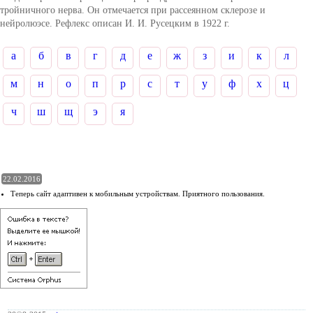
тройничного нерва. Он отмечается при рассеянном склерозе и
нейролюэсе. Рефлекс описан И. И. Русецким в 1922 г.
а
б
в
г
д
е
ж
з
и
к
л
м
н
о
п
р
с
т
у
ф
х
ц
ч
ш
щ
э
я
22.02.2016
Теперь сайт адаптивен к мобильным устройствам. Приятного пользования.