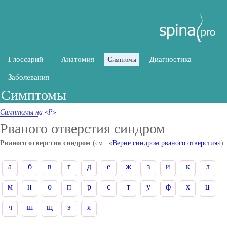
лоссарий
натомия
иагностика
Г
А
С
Д
имптомы
аболевания
З
Симптомы
Симптомы на «Р»
Рваного отверстия синдром
Рваного отверстия синдром
(см. «
Верне синдром рваного отверстия
»).
а
б
в
г
д
е
ж
з
и
к
л
м
н
о
п
р
с
т
у
ф
х
ц
ч
ш
щ
э
я