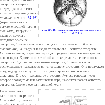
отверстия: кнутри и
кпереди располагается
круглое отверстие,
foramen
rotundum
, (см. рис.
65
,
66
)
(через него выходит
верхнечелюстной нерв,
n
рис. 116. Внутреннее состояние черепа,
basis cranii
maxillaris
), кнаружи и
interna
; вид сверху.
кзади от круглого
находится овальное
отверстие,
foramen ovale
, (оно пропускает нижнечелюстной нерв,
n.
mandibularis
), а кнаружи и кзади от овального – остистое отверстие,
foramen spinosum
, (через нею приходят средняя менингеальная артерия,
вена и нерв). Кроме того, в этой области встречаются непостоянные
отверстия. Одно из них – венозное отверстие,
foramen venosum
,
расположенное несколько кзади от овального отверстия. Оно пропускает
вену, идущую из пещеристого синуса в крыловидное венозное
сплетение. Второе – каменистое отверстие,
foramen petrosum
, через
которое проходит малый каменистый нерв, находится позади осистого
отверстия, ближе к осе клиновидной кости.
Передневерхняя
глазничная поверхность,
facies orbitalis
, гладкая,
ромбовидная, обращена в