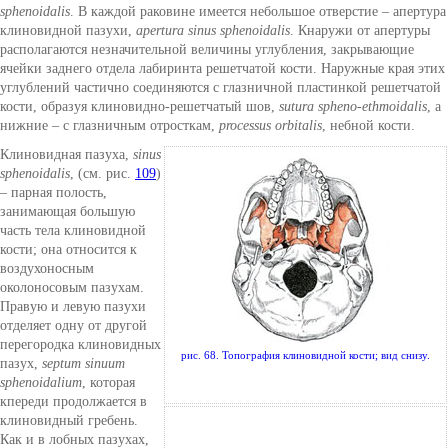
sphenoidalis
. В каждой раковине имеется небольшое отверстие – апертура
клиновидной пазухи,
apertura sinus sphenoidalis
. Кнаружи от апертуры
располагаются незначительной величины углубления, закрывающие
ячейки заднего отдела лабиринта решетчатой кости. Наружные края этих
углублений частично соединяются с глазничной пластинкой решетчатой
кости, образуя клиновидно-решетчатый шов,
sutura spheno-ethmoidalis
, a
нижние – с глазничным отросткам,
processus orbitalis
, небной кости.
Клиновидная пазуха,
sinus
sphenoidalis
, (см. рис.
109
)
– парная полость,
занимающая большую
часть тела клиновидной
кости; она относится к
воздухоносным
околоносовым пазухам.
Правую и левую пазухи
отделяет одну от другой
перегородка клиновидных
рис. 68. Топография клиновидной кости; вид снизу.
пазух,
septum sinuum
sphenoidalium
, которая
кпереди продолжается в
клиновидный гребень.
Как и в лобных пазухах,