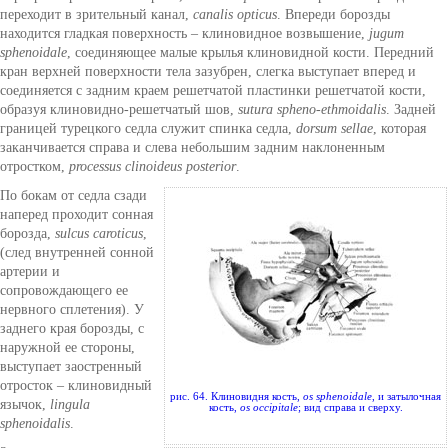
переходит в зрительный канал,
canalis opticus
. Впереди борозды
находится гладкая поверхность – клиновидное возвышение,
jugum
sphenoidale
, соединяющее малые крылья клиновидной кости. Передний
кран верхней поверхности тела зазубрен, слегка выступает вперед и
соединяется с задним краем решетчатой пластинки решетчатой кости,
образуя клиновидно-решетчатый шов,
sutura spheno-ethmoidalis
. Задней
границей турецкого седла служит спинка седла,
dorsum sellae
, которая
заканчивается справа и слева небольшим задним наклоненным
отростком,
processus clinoideus posterior
.
По бокам от седла сзади
наперед проходит сонная
борозда,
sulcus caroticus
,
(след внутренней сонной
артерии и
сопровождающего ее
нервного сплетения). У
заднего края борозды, с
наружной ее стороны,
выступает заостренный
отросток – клиновидный
рис. 64. Клиновидня кость,
os sphenoidale
, и затылочная
язычок,
lingula
кость,
os occipitale
; вид справа и сверху.
sphenoidalis
.