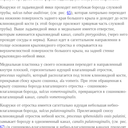
Кнаружи от ладьевидной ямки проходит неглубокая борозда слуховой
трубы,
sulcus tubae auditivae
, (см. рис.
65
), которая латерально переходит
на нижнюю поверхность заднего края большого крыла и доходит до ости
клиновидной кости (к этой борозде прилежит хрящевая часть слуховой
трубы). Выше ладьевидной ямки и медиальнее имеется отверстие,
которым начинается крыловидный канал,
canalis pterygoideus
, (через него
проходят сосуды и нервы). Канал идет в сагиттальном направлении в
толще основания крыловидного отростка и открывается на
верхнечелюстной поверхности большого крыла, на задней стенке
крыловидно-небной ямки.
Медиальная пластинка у своего основания переходит в направленный
кнутри плоский, горизонтально идущий влагалищный отросток,
processus vaginalis
, который располагается под телом клиновидной кости,
прикрывая сбоку крыло сошника, ala vomeris. При этом обращенная к
крылу сошника борозда влагалищного отростка – сошниково-
влагалищная борозда,
sulcus vomerovaginalis
, превращается в сошниково-
влагалищный канал,
canalis vomerovaginalis
.
Кнаружи от отростка имеется сагиттально идущая небольшая небно-
влагалищная борозда,
sulcus palatovaginalis
. Прилегающий снизу
клиновидный отросток небной кости,
processus sphenoidalis ossis palatini
,
замыкает борозду в одноименный канал,
canalis palatovaginalis
, (см. рис.
67
) (в сошниково-влагалищном и небно-влагалищном каналах проходят