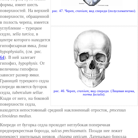
формы, имеет шесть
поверхностей. На верхней
рис. 47. Череп,
cranium
; вид спереди (полусхематично).
поверхности, обращенной
в полость черепа, имеется
углубление – турецкое
седло,
sella turcica
, в
центре которого находится
гипофизарная ямка,
fossa
hypophysialis
, (см. рис.
64
). В ней залегает
гипофиз,
hypophysis
. От
величины гипофиза
зависит размер ямки.
Границей турецкого седла
спереди является бугорок
рис. 46. Череп,
cranium
; вид спереди. (Лицевая норма,
седла,
tuberculum sellae
.
norma facialis
).
Кзади от него, на боковой
поверхности седла,
находится непостоянный средний наклоненный отросток,
processus
clinoideus medius
.
Кпереди от бугорка седла проходит неглубокая поперечная
предперекрестная борозда,
sulcus prechiasmatis
. Позади нее лежит
перекрест зрительных нервов,
chiasma opticum
. Латерально борозда