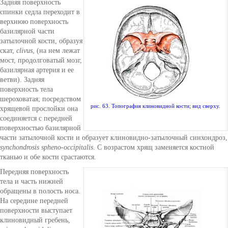
Задняя поверхность
спинки седла переходит в
верхнюю поверхность
базилярной части
затылочной кости, образуя
скат,
clivus
, (на нем лежат
мост, продолговатый мозг,
базилярная артерия и ее
ветви). Задняя
поверхность тела
шероховатая; посредством
рис. 63. Топография клиновидной кости; вид сверху.
хрящевой прослойки она
соединяется с передней
поверхностью базилярной
части затылочной кости и образует клиновидно-затылочный синхондроз,
synchondrosis spheno-occipitalis
. С возрастом хрящ заменяется костной
тканью и обе кости срастаются.
Передняя поверхность
тела и часть нижней
обращены в полость носа.
На середине передней
поверхности выступает
клиновидный гребень,