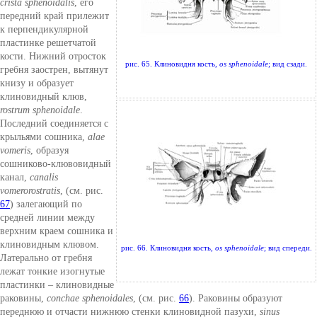
crista sphenoidalis
, его
передний край прилежит
к перпендикулярной
пластинке решетчатой
кости. Нижний отросток
рис. 65. Клиновидня кость,
os sphenoidale
; вид сзади.
гребня заострен, вытянут
книзу и образует
клиновидный клюв,
rostrum sphenoidale
.
Последний соединяется с
крыльями сошника,
alae
vomeris
, образуя
сошниково-клювовидный
канал,
canalis
vomerorostratis
, (см. рис.
67
) залегающий по
средней линии между
верхним краем сошника и
клиновидным клювом.
рис. 66. Клиновидня кость,
os sphenoidale
; вид спереди.
Латерально от гребня
лежат тонкие изогнутые
пластинки – клиновидные
раковины,
conchae sphenoidales
, (см. рис.
66
). Раковины образуют
переднюю и отчасти нижнюю стенки клиновидной пазухи,
sinus