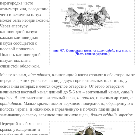
перегородка часто
асимметрична, вследствие
чего и величина пазух
может быть неодинаковой.
Через апертуру
клиновидной пазухи
каждая клиновидная
пазуха сообщается с
носовой полостью.
рис. 67. Клиновидня кость,
os sphenoidale
; вид снизу.
(Часть сошика удалена.)
Полость клиновидной
пазухи выстлана
слизистой оболочкой.
Малые крылья,
alae minores
, клиновидной кости отходят в обе стороны от
передневерхних углов тела в виде двух горизонтальных пластинок, у
основания которых имеется округлое отверстие. От этого отверстия
начинается костный канал длиной до 5-6 мм – зрительный канал,
canalis
opticus
. В нем залегают зрительный нерв,
n. opticus
, и глазная артерия,
a.
ophthalmica
. Малые крылья имеют верхнюю поверхность, обращенную в
полость черепа, и нижнюю, направленную в полость глазницы и
замыкающую сверху верхнюю глазничную щель,
fissura orbitalis superior
.
Передний край малого
крыла, утолщенный и