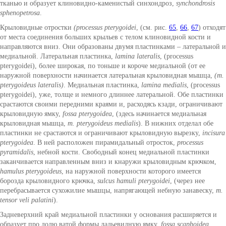
тканью и образует клиновидно-каменистый синхондроз,
synchondrosis
sphenopetrosa
.
Крыловидные отростки
(processus pterygoidei
, (см. рис.
65
,
66
,
67
) отходят
от места соединения больших крыльев с телом клиновидной кости и
направляются вниз. Они образованы двумя пластинками – латеральной и
медиальной. Латеральная пластинка,
lamina lateralis
, (processus
pterygoidei), более широкая, по тоньше и короче медиальной (от ее
наружной поверхности начинается латеральная крыловидная мышца,
(m.
pterygoideus lateralis)
. Медиальная пластинка,
lamina medialis
, (processus
pterygoidei), уже, толще и немного длиннее латеральной. Обе пластинки
срастаются своими передними краями и, расходясь кзади, ограничивают
крыловидную ямку,
fossa pterygoidea
, (здесь начинается медиальная
крыловидная мышца,
m. pterygoideus medialis
). В нижних отделал обе
пластинки не срастаются и ограничивают крыловидную вырезку,
incisura
pterygoidea
. В ней расположен пирамидальный отросток,
processus
pyramidalis
, небной кости. Свободный конец медиальной пластинки
заканчивается направленным вниз и кнаружи крыловидным крючком,
hamulus pterygoideus
, на наружной поверхности которого имеется
борозда крыловидного крючка,
sulcus hamuli pterygoidei
, (через нее
перебрасывается сухожилие мышцы, напрягающей небную занавеску,
m.
tensor veli palatini
).
Задневерхний край медиальной пластинки у основания расширяется и
образует про долю ватой формы ладьевидную ямку,
fossa scaphoidea
.