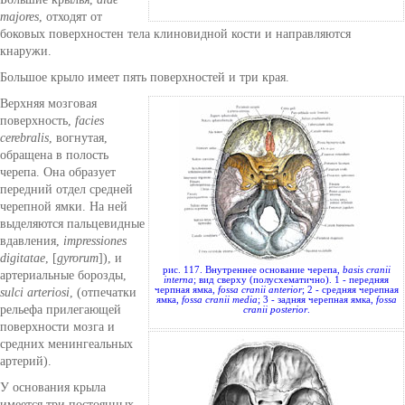
majores
, отходят от
боковых поверхностен тела клиновидной кости и направляются
кнаружи.
Большое крыло имеет пять поверхностей и три края.
Верхняя мозговая
поверхность,
facies
cerebralis
, вогнутая,
обращена в полость
черепа. Она образует
передний отдел средней
черепной ямки. На ней
выделяются пальцевидные
вдавления,
impressiones
digitatae
, [
gyrorum
]), и
рис. 117. Внутреннее основание черепа,
basis cranii
артериальные борозды,
interna
; вид сверху (полусхематично). 1 - передняя
черпная ямка,
fossa cranii anterior
; 2 - средняя черепная
sulci arteriosi
, (отпечатки
ямка,
fossa cranii media
; 3 - задняя черепная ямка,
fossa
рельефа прилегающей
cranii posterior
.
поверхности мозга и
средних менингеальных
артерий).
У основания крыла
имеется три постоянных