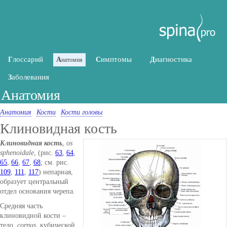
лоссарий
имптомы
иагностика
Г
А
С
Д
натомия
аболевания
З
Анатомия
Анатомия
Кости
Кости головы
Клиновидная кость
Клиновидная кость
,
os
sphenoidale
, (рис.
63
,
64
,
65
,
66
,
67
,
68
; см. рис.
109
,
111
,
117
) непарная,
образует центральный
отдел основания черепа.
Средняя часть
клиновидной кости –
тело,
corpus
, кубической