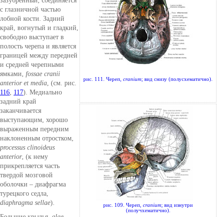
зазубренный, соединяется
с глазничной частью
лобной кости. Задний
край, вогнутый и гладкий,
свободно выступает в
полость черепа и является
границей между передней
и средней черепными
ямками,
fossae cranii
рис. 111. Череп,
cranium
; вид снизу (полусхематично).
anterior et media
, (см. рис.
116
,
117
). Медиально
задний край
заканчивается
выступающим, хорошо
выраженным передним
наклоненным отростком,
processus clinoideus
anterior
, (к нему
прикрепляется часть
твердой мозговой
оболочки – диафрагма
турецкого седла,
diaphragma sellae
).
рис. 109. Череп,
cranium
; вид изнутри
(получхематично).
Большие крылья,
alae