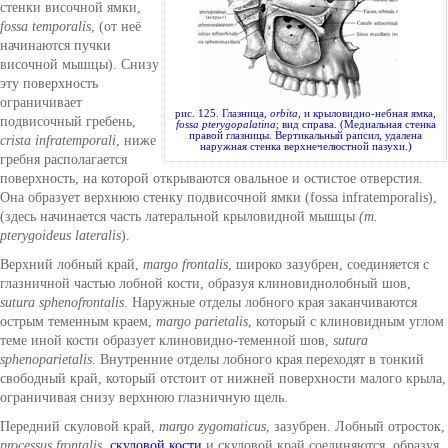
стенки височной ямки,
fossa temporalis
, (от неё
начинаются пучки
височной мышцы). Снизу
эту поверхность
ограничивает
рис. 125. Глазница,
orbita
, и крыловидно-небная ямка,
подвисочный гребень,
fossa pterygopalatina
; вид справа. (Медиальная стенка
правой глазницы. Вертикальный рапсил, удалена
crista infratemporali
, ниже
наружная стенка верхнечелюстной пазухи.)
гребня располагается
поверхность, на которой открываются овальное и остистое отверстия.
Она образует верхнюю стенку подвисочной ямки (fossa infratemporalis),
(здесь начинается часть латеральной крыловидной мышцы
(m.
pterygoideus lateralis
).
Верхний лобный край,
margo frontalis
, широко зазубрен, соединяется с
глазничной частью лобной кости, образуя клиновиднолобный шов,
sutura sphenofrontalis
. Наружные отделы лобного края заканчиваются
острым теменным краем,
margo parietalis
, который с клиновидным углом
теме иной кости образует клиновидно-теменной шов,
sutura
sphenoparietalis
. Внутренние отделы лобного края переходят в тонкий
свободный край, который отстоит от нижней поверхности малого крыла,
ограничивая снизу верхнюю глазничную щель.
Передний скуловой край,
margo zygomaticus
, зазубрен. Лобный отросток,
processus frontalis
,
скуловой кости
и скуловой край соединяются, образуя