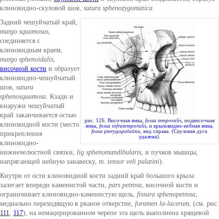
клиновидно-скуловой шов,
sutura sphenozygomatica
.
Задний чешуйчатый край,
margo squamosus
,
соединяется с
клиновидным краем,
margo sphenoidalis
,
височной кости
и образует
клиновидно-чешуйчатый
шов,
sutura
sphenosquamosa
. Кзади и
кнаружи чешуйчатый
край заканчивается остью
рис. 126. Височная ямка,
fossa temporalis
, подвисочная
клиновидной кости (место
ямка,
fossa infratemporalis
, и крыловидно-небная ямка,
fossa pterygopalatina
, вид справа. (Скуловая дуга
прикрепления
удалена).
клиновидно-
нижнечелюстной связки,
lig sphenomandibularis
, и пучков мышцы,
напрягающей небную занавеску,
m. tensor veli palatini
).
Кнутри от ости клиновидной кости задний край большого крыла
залегает впереди каменистой части,
pars petrosa
, височной кости и
ограничивает клиновидно-каменистую щель,
fissura sphenopetrosa
,
медиально переходящую в рваное отверстие,
foramen la-lacerum
, (см. рис.
111
,
117
), на немацерированном черепе эта щель выполнена хрящевой