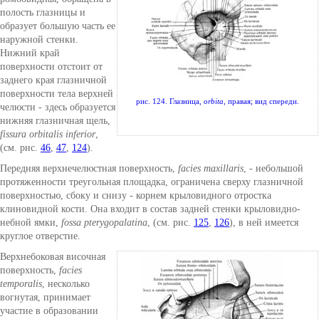
полость глазницы и
образует большую часть ее
наружной стенки.
Нижний край
поверхности отстоит от
заднего края глазничной
поверхности тела верхней
рис. 124. Глазница,
orbita
, правая; вид спереди.
челюсти - здесь образуется
нижняя глазничная щель,
fissura orbitalis inferior
,
(см. рис.
46
,
47
,
124
).
Передняя верхнечелюстная поверхность,
facies maxillaris
, - небольшой
протяженности треугольная площадка, ограничена сверху глазничной
поверхностью, сбоку и снизу - корнем крыловидного отростка
клиновидной кости. Она входит в состав задней стенки крыловидно-
небной ямки,
fossa pterygopalatina
, (см. рис.
125
,
126
), в ней имеется
круглое отверстие.
Верхнебоковая височная
поверхность,
facies
temporalis
, несколько
вогнутая, принимает
участие в образовании