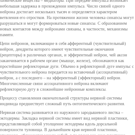
химические вещества – медиаторы. При передаче импульса возникает
небольшая задержка в прохождении импульса. Число связей одного
нейрона достигает нескольких тысяч и определяется характером
ветвления его отростков. На протяжении жизни человека синапсы могут
разрушаться и могут формироваться новые синапсы. С образованием
новых контактов между нейронами связаны, в частности, механизмы
памяти.
Цепи нейронов, включающие в себя афферентный (чувствительный)
нейрон, дендриты которого имеют чувствительные окончания
(рецепторы) в различных органах, и эфферентный нейрон, чей аксон
заканчивается в рабочем органе (мышце, железе), обозначаются как
простейшие рефлекторные дуги. Обычно в рефлекторной дуге импульс с
чувствительного нейрона передается на вставочный (ассоциативный)
нейрон, а с последнего – на эфферентный (эффекторный) нейрон.
Многочисленные связи ассоциативного нейрона включают
рефлекторную дугу в сложнейшие нейронные комплексы.
Процессу становления окончательной структуры нервной системы
индивида предшествует сложный путь онтогенетического развития.
Нервная система развивается из наружного зародышевого листка –
эктодермы. Закладка нервной системы имеет вид нервной пластинки,
представляющей собой утолщение эктодермы вдоль дорсальной
поверхности туловища. В дальнейшем края нервной пластинки,