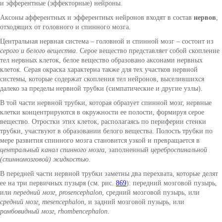
и эфферентные (эффекторные) нейроны.
Аксоны афферентных и эфферентных нейронов входят в состав
нервов
,
отходящих от головного и спинного мозга.
Центральная нервная система – головной и спинной мозг – состоит из
серого и белого вещества
. Серое вещество представляет собой скопление
тел нервных клеток, белое вещество образовано аксонами нервных
клеток. Серая окраска характерна также для тех участков нервной
системы, которые содержат скопления тел нейронов, выселившихся
далеко за пределы нервной трубки (симпатические и другие узлы).
В той части нервной трубки, которая образует спинной мозг, нервные
клетки концентрируются в окружности ее полости, формируя серое
вещество. Отростки этих клеток, располагаясь по периферии стенки
трубки, участвуют в образовании белого вещества. Полость трубки по
мере развития спинного мозга становится узкой и превращается в
центральный канал спинного мозга
, заполненный
цереброспинальной
(спинномозговой) жидкостью
.
В передней части нервной трубки заметны два перехвата, которые делят
ее на три первичных пузыря (см. рис.
869
): передний мозговой пузырь,
или
передний мозг, prosencephalon
, средний мозговой пузырь, или
средний мозг, mesencephalon
, и задний мозговой пузырь, или
ромбовидный мозг, rhombencephalon
.