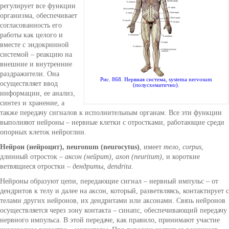
регулирует все функции
организма, обеспечивает
согласованность его
работы как целого и
вместе с эндокринной
системой – реакцию на
внешние и внутренние
раздражители. Она
Рис. 868. Нервная система, systema nervosum
осуществляет ввод
(полусхематично).
информации, ее анализ,
синтез и хранение, а
также передачу сигналов к исполнительным органам. Все эти функции
выполняют нейроны – нервные клетки с отростками, работающие среди
опорных клеток нейроглии.
Нейрон (нейроцит)
, neuronum (neurocytus)
, имеет
тело,
corpus
,
длинный отросток –
аксон (нейрит), ахоn (neuritum)
, и короткие
ветвящиеся отростки –
дендриты, dendrita
.
Нейроны образуют цепи, передающие сигнал – нервный импульс – от
дендритов к телу и далее на аксон, который, разветвляясь, контактирует с
телами других нейронов, их дендритами или аксонами. Связь нейронов
осуществляется через зону контакта – синапс, обеспечивающий передачу
нервного импульса. В этой передаче, как правило, принимают участие