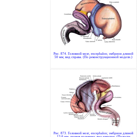
Рис. 874. Головной мозг, encephalon; эмбрион длиной
50 мм; вид справа. (По реконструкционной модели.)
Рис. 873. Головной мозг, encephalon; эмбрион длиной
13,6 мм, правая половина; вид изнутри. (Полости