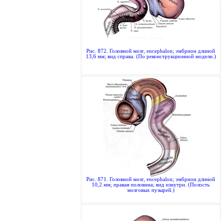
Рис. 872. Головной мозг, encephalon; эмбрион длиной
13,6 мм; вид справа. (По реконструкционной модели.)
Рис. 871. Головной мозг, encephalon; эмбрион длиной
10,2 мм; правая половина; вид изнутри. (Полость
мозговых пузырей.)