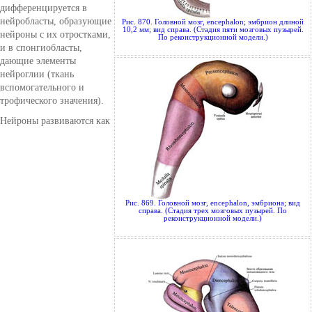
дифференцируется в
нейробласты, образующие
Рис. 870. Головной мозг, encephalon; эмбрион длиной
10,2 мм; вид справа. (Стадия пяти мозговых пузырей.
нейроны с их отростками,
По реконструкционной модели.)
и в спонгиобласты,
дающие элементы
нейроглии (ткань
вспомогательного и
трофического значения).
Нейроны развиваются как
Рис. 869. Головной мозг, encephalon, эмбриона; вид
справа. (Стадия трех мозговых пузырей. По
реконструкционной модели.)