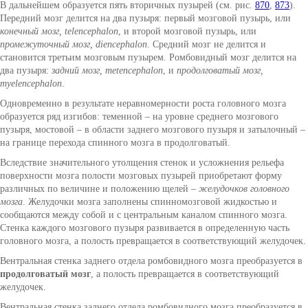
В дальнейшем образуется пять вторичных пузырей (см. рис.
870
,
873
).
Передний мозг делится на два пузыря: первый мозговой пузырь, или
конечный мозг, telencephalon
, и второй мозговой пузырь, или
промежуточный мозг, diencephalon
. Средний мозг не делится и
становится третьим мозговым пузырем. Ромбовидный мозг делится на
два пузыря:
задний мозг, metencephalon
, и
продолговатый мозг,
myelencephalon
.
Одновременно в результате неравномерности роста головного мозга
образуется ряд изгибов: теменной – на уровне среднего мозгового
пузыря, мостовой – в области заднего мозгового пузыря и затылочный –
на границе перехода спинного мозга в продолговатый.
Вследствие значительного утолщения стенок и усложнения рельефа
поверхности мозга полости мозговых пузырей приобретают форму
различных по величине и положению щелей –
желудочков головного
мозга
. Желудочки мозга заполнены спинномозговой жидкостью и
сообщаются между собой и с центральным каналом спинного мозга.
Стенка каждого мозгового пузыря развивается в определенную часть
головного мозга, а полость превращается в соответствующий желудочек.
Вентральная стенка заднего отдела ромбовидного мозга преобразуется в
продолговатый мозг
, а полость превращается в соответствующий
желудочек.
Вентральная стенка заднего отдела ромбовидного мозга преобразуется в