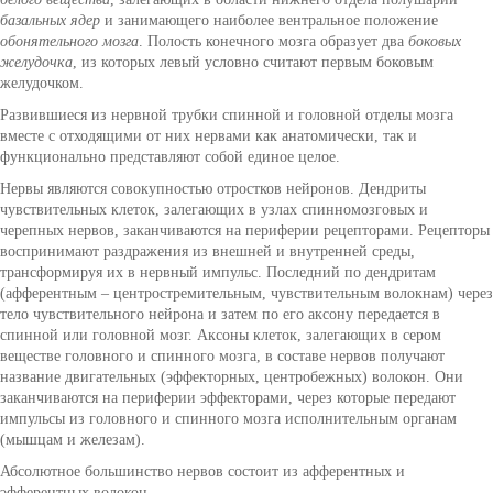
базальных ядер
и занимающего наиболее вентральное положение
обонятельного мозга
. Полость конечного мозга образует два
боковых
желудочка
, из которых левый условно считают первым боковым
желудочком.
Развившиеся из нервной трубки спинной и головной отделы мозга
вместе с отходящими от них нервами как анатомически, так и
функционально представляют собой единое целое.
Нервы являются совокупностью отростков нейронов. Дендриты
чувствительных клеток, залегающих в узлах спинномозговых и
черепных нервов, заканчиваются на периферии рецепторами. Рецепторы
воспринимают раздражения из внешней и внутренней среды,
трансформируя их в нервный импульс. Последний по дендритам
(афферентным – центростремительным, чувствительным волокнам) через
тело чувствительного нейрона и затем по его аксону передается в
спинной или головной мозг. Аксоны клеток, залегающих в сером
веществе головного и спинного мозга, в составе нервов получают
название двигательных (эффекторных, центробежных) волокон. Они
заканчиваются на периферии эффекторами, через которые передают
импульсы из головного и спинного мозга исполнительным органам
(мышцам и железам).
Абсолютное большинство нервов состоит из афферентных и
эфферентных волокон.