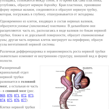
утолщаясь, сближаются между собой, в то время как сама пластинка,
углубляясь, образует
нервную бороздку
. Края пластинки, принявшие
форму
нервных валиков
, соединяются и образуют нервную трубку,
которая, погружаясь в глубину, отшнуровывается от эктодермы.
Одновременно из клеток, входящих в состав нервных валиков,
образуются
узловые (ганглиозные) пластинки
. В дальнейшем они
расщепляются: часть их, располагаясь в виде валиков по бокам нервной
трубки, ближе к ее дорсальной поверхности, образует
спинномозговые
узлы
; другая часть нервных клеток мигрирует на периферию, образуя
узлы вегетативной нервной системы.
Различная дифференцировка и неравномерность роста нервной трубки
значительно изменяют ее внутреннюю структуру, внешний вид и форму
полости.
Расширенный
краниальный отдел
нервной трубки
развивается в
головной
мозг
, а остальная ее часть
– в
спинной мозг
(рис.
869
,
870
,
871
,
872
,
873
,
874
,
875
,
876
,
877
).
Клетки нервной трубки