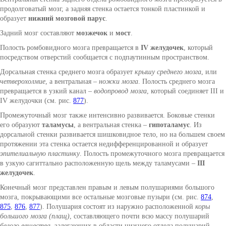
продолговатый мозг, а задняя стенка остается тонкой пластинкой и
образует
нижний мозговой парус
.
Задний мозг составляют
мозжечок
и
мост
.
Полость ромбовидного мозга превращается в
IV желудочек
, который
посредством отверстий сообщается с подпаутинным пространством.
Дорсальная стенка среднего мозга образует
крышу среднего мозга
, или
четверохолмие
, а вентральная –
ножки мозга
. Полость среднего мозга
превращается в узкий канал –
водопровод мозга
, который соединяет III и
IV желудочки (см. рис.
877
).
Промежуточный мозг также интенсивно развивается. Боковые стенки
его образуют
таламусы
, а вентральная стенка –
гипоталамус
. Из
дорсальной стенки развивается шишковидное тело, но на большем своем
протяжении эта стенка остается недифференцированной и образует
эпителиальную пластинку
. Полость промежуточного мозга превращается
в узкую сагиттально расположенную щель между таламусами –
III
желудочек
.
Конечный мозг представлен правым и левым полушариями большого
мозга, покрывающими все остальные мозговые пузыри (см. рис.
874
,
875
,
876
,
877
). Полушария состоят из наружно расположенной
коры
большого мозга (плащ)
, составляющего почти всю массу полушарий
белого вещества
, залегающих в области нижнего отдела полушарий