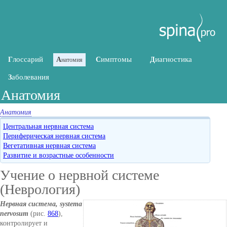
лоссарий
имптомы
иагностика
Г
А
С
Д
натомия
аболевания
З
Анатомия
Анатомия
Центральная нервная система
Периферическая нервная система
Вегетативная нервная система
Развитие и возрастные особенности
Учение о нервной системе
(Неврология)
Нервная система, systema
nervosum
(рис.
868
),
контролирует и