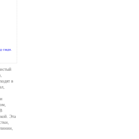
ид сзади.
нистый
,
ходят в
ал,
ки
ом,
 В
кой. Эта
стки,
 линии,