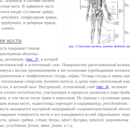
sa
. Основной в системе скелета
остная часть. В хрящевую часть
елета входят суставные хрящи,
 articulares
, эпифизарные хрящи,
s epiphysiales
, и реберные хрящи,
 costales
.
ие кости
рис. 2 Система скелета,
systema skeletale
; в
ость покрывает тонкая
льнотканная оболочка –
ца,
periosteum
, (
рис. 3
), в которой
 волокнистый и остеогенный слои. Поверхностно расположенный волок
иняется с костью проникающими в нее волокнами (прободающие волокна)
кровеносные и лимфатические сосуды, нервы. Отсюда сосуды и нервы про
з питательные отверстия,
foramina nutricia
, и далее через питательный кан
icius
, в костный мозг. Внутренний, остеогенный слой (
рис. 4
), включает
е клетки (остеобласты), участвующие в процессах развития и перестрой
ани, в том числе после травм и переломов. На границе с суставным хрящ
им концы кости, надкостница переходит в надхрящницу,
peri­chondrium
.
 кость оказывается окутанной непрерывной соединительнотканной оболоч
окрывает поверхность кости и все находящиеся на ней образования: отро
ости,
spinae
; гребни,
cristae
; бугры,
tuberi
; бугорки,
tuberculi
; шероховатые
rae
; углубления,
foveae
; ямки,
fossae
, и т.д.