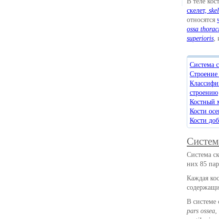
В теле ко
скелет,
ske
относятся
ossa thorac
superioris
,
Система с
Строение
Классифи
строению
Костный 
Кости осе
Кости доб
Систем
Система ск
них 85 па
Каждая кос
содержащи
В системе 
pars ossea
,