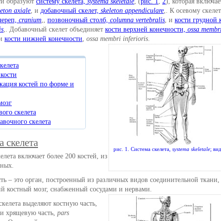
сти образуют
систему скелета,
systema skeletale
, (
рис. 1
,
2
), которая включа
leton axiale
, и
добавочный скелет,
skeleton appendiculare
,. К осевому скеле
череп,
cranium
,,
позвоночный столб,
columna vertebralis
, и
кости грудной 
is
,. Добавочный скелет объединяет
кости верхней конечности,
ossa membr
 и
кости нижней конечности
,
ossa membri inferioris
.
келета
 кости
кация костей по форме и
мозг
вого скелета
авочного скелета
а скелета
рис. 1. Система скелета,
systema skeletale
; ви
елета включает более 200 костей, из
рных.
ть – это орган, построенный из различных видов соединительной ткани,
й костный мозг, снабженный сосудами и нервами.
скелета выделяют костную часть,
 и хрящевую часть,
pars