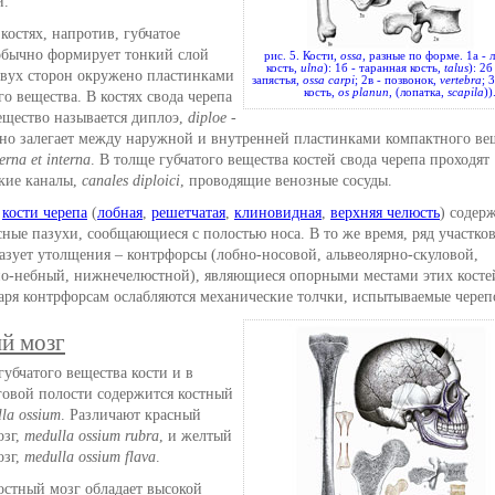
и.
костях, напротив, губчатое
обычно формирует тонкий слой
рис. 5. Кости,
ossa
, разные по форме. 1а - 
кость,
ulna
): 1б - таранная кость,
talus
): 2б
 двух сторон окружено пластинками
запястья,
ossa carpi
; 2в - позвонок,
vertebra
; 
кость,
os planun
, (лопатка,
scapila
))
о вещества. В костях свода черепа
ещество называется диплоэ,
diploe
-
оно залегает между наружной и внутренней пластинками компактного ве
erna et interna
. В толще губчатого вещества костей свода черепа проходят
кие каналы,
canales diploici
, проводящие венозные сосуды.
е
кости черепа
(
лобная
,
решетчатая
,
клиновидная
,
верхняя челюсть
) содер
ные пазухи, сообщающиеся с полостью носа. В то же время, ряд участков
азует утолщения – контрфорсы (лобно-носовой, альвеолярно-скуловой,
о-небный, нижнечелюстной), являющиеся опорными местами этих косте
даря контрфорсам ослабляются механические толчки, испытываемые череп
й мозг
губчатого вещества кости и в
говой полости содержится костный
la ossium
. Различают красный
озг,
medulla ossium rubra
, и желтый
озг,
medulla ossium flava
.
остный мозг обладает высокой