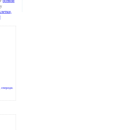
ет
осевой
ту
клетки,
i
д спереди.