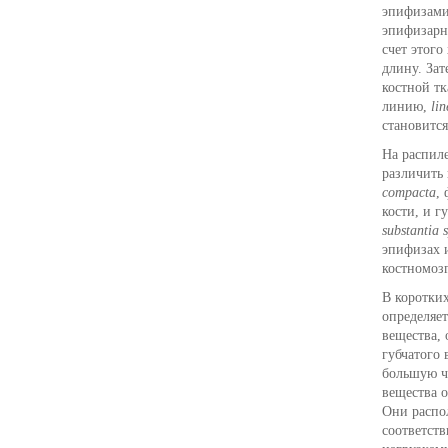
эпифизами
эпифизар
счет этого
длину. За
костной т
линию,
lin
становитс
На распиле
различить
compacta
,
кости, и г
substantia 
эпифизах 
костномоз
В коротких
определяе
вещества,
губчатого 
большую ча
вещества 
Они распол
соответст