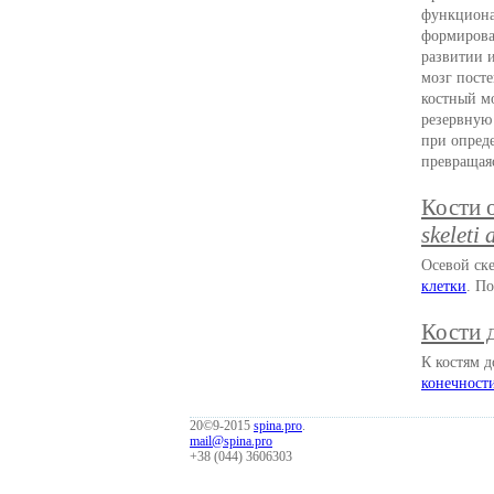
функциона
формирова
развитии 
мозг пост
костный м
резервную
при опред
превращая
Кости 
skeleti 
Осевой ск
клетки
. П
Кости 
К костям д
конечност
20©9-2015
spina.pro
.
mail@spina.pro
+38 (044) 3606303