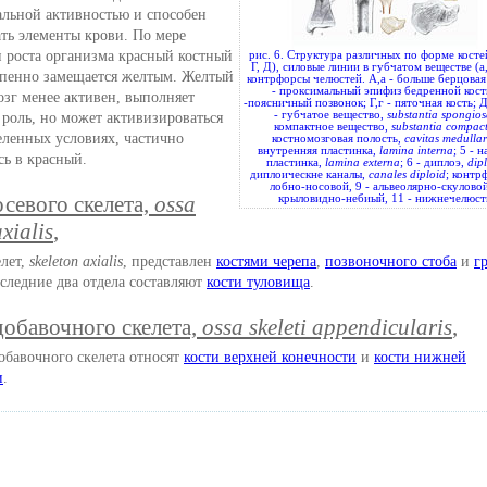
льной активностью и способен
ть элементы крови. По мере
и роста организма красный костный
рис. 6. Структура различных по форме костей
Г, Д), силовые линии в губчатом веществе (а, 
епенно замещается желтым. Желтый
контрфорсы челюстей. А,а - больше берцовая 
- проксимальный эпифиз бедренной кости
озг менее активен, выполняет
-поясничный позвонок; Г,г - пяточная кость; Д
- губчатое вещество,
substantia spongios
 роль, но может активизироваться
компактное вещество,
substantia compac
еленных условиях, частично
костномозговая полость,
cavitas medullar
внутренняя пластинка,
lamina interna
; 5 - 
сь в красный.
пластинка,
lamina externa
; 6 - диплоэ,
dip
диплоическне каналы,
canales diploid
; контр
лобно-носовой, 9 - альвеолярно-скуловой
осевого скелета,
ossa
крыловидно-небиый, 11 - нижнечелюст
axialis
,
елет,
skeleton axialis
, представлен
костями черепа
,
позвоночного стоба
и
г
оследние два отдела составляют
кости туловища
.
добавочного скелета,
ossa skeleti appendicularis
,
обавочного скелета относят
кости верхней конечности
и
кости нижней
и
.