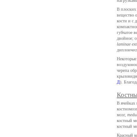
нагрузкам
В плоских 
вещество 
кости и с
компактног
губчатое в
двойное; 
laminae ext
диплоичес
Некоторы
воздухонос
черепа обр
крыловидн
Д
). Благо
Костны
В ячейках 
костномоз
мозг,
medul
костный м
костный м
Красный к