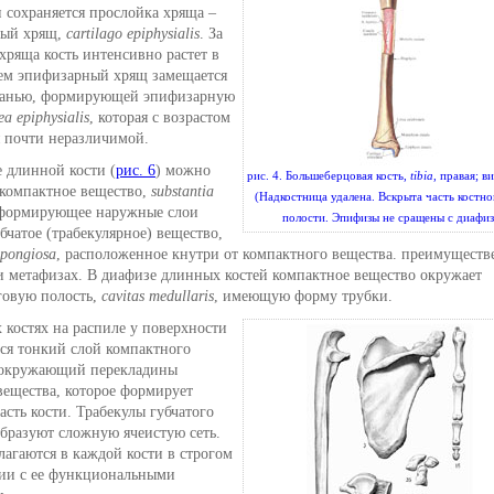
 сохраняется прослойка хряща –
ный хрящ,
cartilago epiphysialis
. За
 хряща кость интенсивно растет в
тем эпифизарный хрящ замещается
канью, формирующей эпифизарную
ea epiphysialis
, которая с возрастом
я почти неразличимой.
 длинной кости (
рис. 6
) можно
рис. 4. Большеберцовая кость,
tibia
, правая; в
 компактное вещество,
substantia
(Надкостница удалена. Вскрыта часть костн
 формирующее наружные слои
полости. Эпифизы не сращены с диафиз
убчатое (трабекулярное) вещество,
spongiosa
, расположенное кнутри от компактного вещества. преимуществ
и метафизах. В диафизе длинных костей компактное веще­ство окружает
говую полость,
cavitas medullaris
, имеющую форму трубки.
 костях на распиле у поверхности
тся тонкий слой компактного
 окружающий перекладины
вещества, которое формирует
сть кости. Трабекулы губчатого
образуют сложную ячеистую сеть.
агаются в каждой кости в строгом
вии с ее функциональными