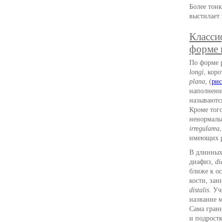
Более тон
выстилает 
Класси
форме 
По форме 
longi
, кор
plana
, (
рис
наполненн
называютс
Кроме того
ненормаль
irregularea
имеющих р
В длинных 
диафиз,
di
ближе к о
кости, за
distalis
. У
название м
Сама грани
и подрост