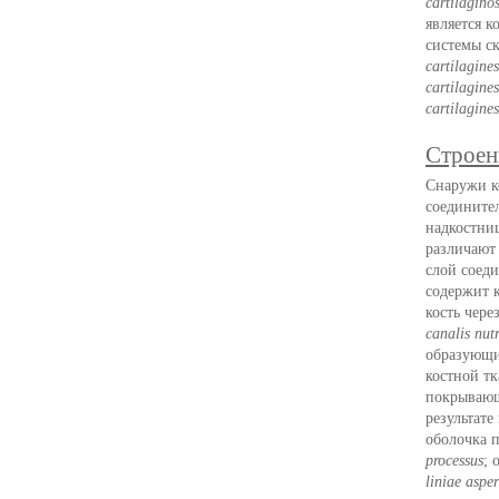
cartilagino
является к
системы ск
cartilagines
cartilagine
cartilagines
Строен
Снаружи к
соедините
надкостни
различают
слой соед
содержит 
кость чере
canalis nutr
образующи
костной тк
покрывающ
результате
оболочка п
processus
; 
liniae aspe