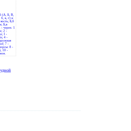
 (А, Б, В,
б, в, г) и
кость; Б,б
; Б,в
 - череп. 1
a
; 2 -
ta
; I -
is
; 4 -
наружная
loé
; 7 -
форсы: 8 -
, 10 -
нон.
рудной