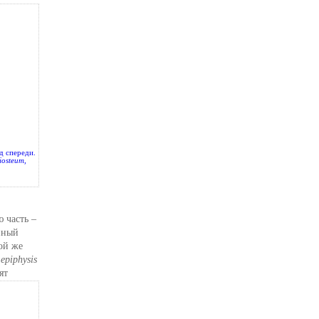
ид спереди.
iosteum
,
 часть –
нный
той же
,
epiphysis
ят