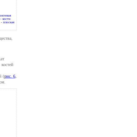
локтевая
 - кости
3 - плоская
.
щества,
жат
 костей
й (
рис. 6,
ом.