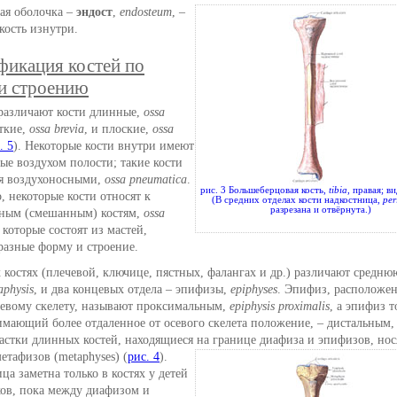
кая оболочка –
эндост
,
endosteum
, –
кость изнутри.
фикация костей по
и строению
различают кости длинные,
ossa
откие,
ossa brevia
, и плоские,
ossa
. 5
). Некоторые кости внутри имеют
ые воздухом полости; такие кости
я воздухоносными,
ossa pneumatica
.
рис. 3 Большеберцовая кость,
tibia
, правая; в
, некоторые кости относят к
(В средних отделах кости надкостница,
per
разрезана и отвёрнута.)
ным (смешанным) костям,
ossa
, которые состоят из мастей,
азные форму и строение.
костях (плечевой, ключице, пястных, фалангах и др.) различают среднюю
aphysis
, и два концевых отдела – эпифизы,
epiphyses
. Эпифиз, расположе
севому скелету, называют проксимальным,
epiphysis proximalis
, а эпифиз 
нимающий более отдаленное от осевого скелета положение, – дистальным
частки длинных костей, находящиеся на границе диафиза и эпифизов, нос
етафизов (metaphyses) (
рис. 4
).
ца заметна только в костях у детей
ков, пока между диафизом и