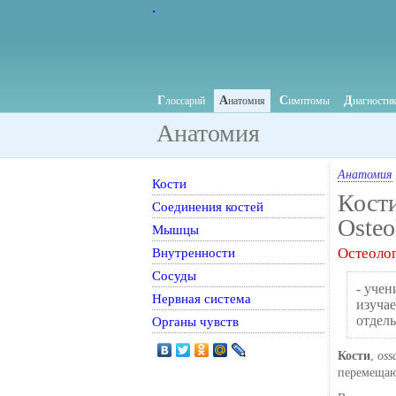
.
Г
А
С
Д
лоссарий
натомия
имптомы
иагности
Анатомия
Анатомия
Кости
Кости
Соединения костей
Osteo
Мышцы
Внутренности
Остеоло
Сосуды
- учен
Нервная система
изучае
отдель
Органы чувств
Кости
,
oss
перемещаю