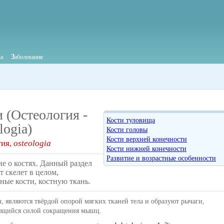
З
ка
аболевания
 (Остеология -
Кости туловища
logia)
Кости головы
Кости верхней конечности
гия,
osteologia
Кости нижней конечности
Развитие и возрастные особенности
ие о костях. Данный раздел
т скелет в целом,
ные кости, костную ткань.
a
, являются твёрдой опорой мягких тканей тела и образуют рычаги,
щийся силой сокращения мышц.