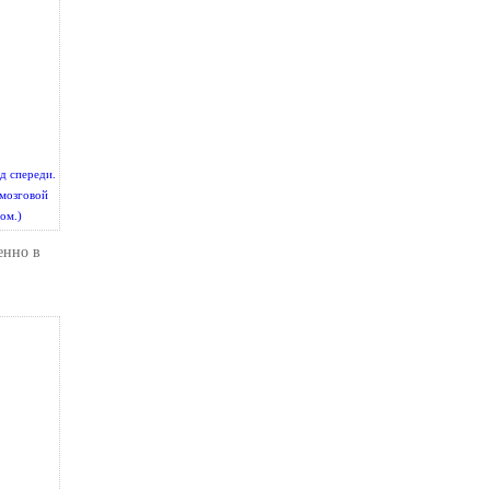
ид спереди.
омозговой
ом.)
енно в