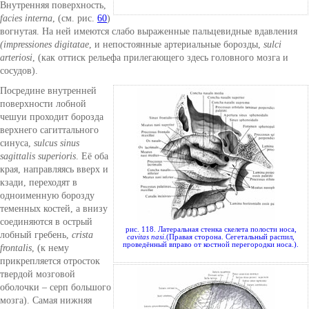
Внутренняя поверхность,
facies interna
, (см. рис.
60
)
вогнутая. На ней имеются слабо выраженные пальцевидные вдавления
(impressiones digitatae
, и непостоянные артериальные борозды,
sulci
arteriosi
, (как оттиск рельефа прилегающего здесь головного мозга и
сосудов).
Посредине внутренней
поверхности лобной
чешуи проходит борозда
верхнего сагиттального
синуса,
sulcus sinus
sagittalis superioris
. Её оба
края, направляясь вверх и
кзади, переходят в
одноименную борозду
теменных костей, а внизу
соединяются в острый
рис. 118. Латеральная стенка скелета полости носа,
лобный гребень,
crista
cavitas nasi
.(Правая сторона. Сегетальный распил,
проведённый вправо от костной перегородки носа.).
frontalis
, (к нему
прикрепляется отросток
твердой мозговой
оболочки – серп большого
мозга). Самая нижняя