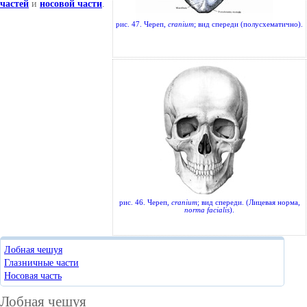
частей
и
носовой части
.
рис. 47. Череп,
cranium
; вид спереди (полусхематично).
рис. 46. Череп,
cranium
; вид спереди. (Лицевая норма,
norma facialis
).
Лобная чешуя
Глазничные части
Носовая часть
Лобная чешуя