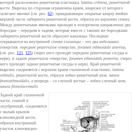
которой расположена решетчатая пластинка,
lamina cribrosa
, решетчатой
кости. Вырезка по сторонам ограничена краем, кнаружи от которого
залегают ямочки (см. рис.
62
), прикрывающие открытые кверху ячейки
верхней части лабиринта решетчатой кости, образуя их верхнюю стенку.
Между решетчатыми ямочками проходят в поперечном направлении две
бороздки – передняя и задняя, которые вместе с такими же бороздками
лабиринта решетчатой кости образуют канальцы. Последние
открываются на внутренней стенке глазницы – что два небольших
отверстия: переднее решетчатое отверстие,
foramen ethmoidale anterius
,
(см. рис.
121
,
125
) (через него проходят передние решетчатые сосуды и
нерв), и заднее решетчатое отверстие,
foramen ethmoidale posterius
, (через
него проходят задние решетчатые сосуды и нерв). Край решетчатой
вырезки соединяется с верхним краем глазничной пластинки,
lamina
orbitalis
, решетчатой кости, образуя лобно-решетчатый шов,
sutura
frontoethmoidalis
, а впереди – со слезной костью – лобно-слезный шов,
sutura frontolacrimalis
.
Задний край глазничной
части, гонкий и
зазубренный, соединяется
с малым крылом
клиновидной кости,
образуя внутренний
участок клиновидно-