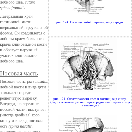
лобного шва,
sutura
sphenofrontalis
.
Латеральный край
глазничной части
рис. 124. Глазница,
orbita
, правая; вид спереди.
шероховатый, треугольной
формы. Он соединяется с
лобным краем большого
крыла клиновидной кости
и образует наружный
участок клиновидно-
лобного шва.
Носовая часть
Носовая часть,
pars nasalis
,
лобной кости в виде дуги
замыкает спереди
решетчатую вырезку.
рис. 121. Скелет полости носа и глазниц; вид снизу.
(Горизонтальный распил через срединные отделы входа
Впереди, на середине
в глазницы.)
носовой части, выступает
(иногда двойная) косо
книзу и вперед носовая
ость
(spina nasalis
,
заостренная на конце и