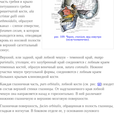
часть гребня и крыло
петушиного гребня
решетчатой кости,
ala
cristae galli ossis
ethmoidalis
, образуют
канал – слепое отверстие,
foramen cecum
, в котором
находится вена, отводящая
рис. 109. Череп,
cranium
; вид изнутри
(получхематично).
кровь из носовой полости
в верхний сагиттальный
синус.
Верхний, или задний, край лобной чешуи – теменной край,
margo
parietalis
, утолщен; его зазубренный край соединяется с лобным краем
теменных костей, образуя венечный шов,
sutura coronalis
. Нижние
участки чешуи треугольной формы, соединяются с лобным краем
больших крыльев клиновидной кости.
Каждая глазничная часть,
pars orbitalis
, лобной кости (см. рис.
60
) входит
в состав верхней стенки глазницы. От надглазничного края лобной
чешуи она направляется назад и горизонтально. В ней различают
нижнюю глазничную и верхнюю мозговую поверхности.
Глазничная поверхность,
facies orbitalis
, обращенная в полость глазницы,
гладкая и вогнутая. В боковом отделе ее, у основания скулового