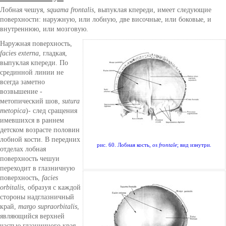
Лобная чешуя,
squama frontalis
, выпуклая кпереди, имеет следующие
поверхности: наружную, или лобную, две височные, или боковые, и
внутреннюю, или мозговую.
Наружная поверхность,
facies externa
, гладкая,
выпуклая кпереди. По
срединной линии не
всегда заметно
возвышение -
метопический шов,
sutura
metopica
)- след сращения
имевшихся в раннем
детском возрасте половин
лобной кости. В передних
рис. 60. Лобная кость,
os frontale
; вид изнутри.
отделах лобная
поверхность чешуи
переходит в глазничную
поверхность,
facies
orbitalis
, образуя с каждой
стороны надглазничный
край,
margo supraorbitalis
,
являющийся верхней
частью глазничного края,