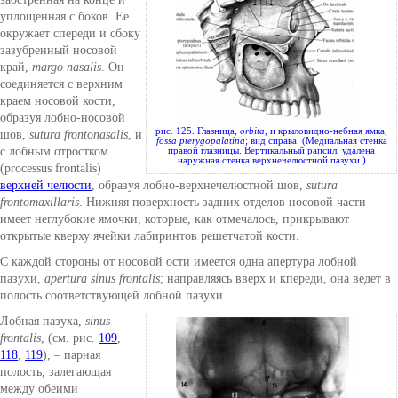
уплощенная с боков. Ее
окружает спереди и сбоку
зазубренный носовой
край,
margo nasalis
. Он
соединяется с верхним
краем носовой кости,
образуя лобно-носовой
рис. 125. Глазница,
orbita
, и крыловидно-небная ямка,
шов,
sutura frontonasalis
, и
fossa pterygopalatina
; вид справа. (Медиальная стенка
с лобным отростком
правой глазницы. Вертикальный рапсил, удалена
наружная стенка верхнечелюстной пазухи.)
(processus frontalis)
верхней челюсти
, образуя лобно-верхнечелюстной шов,
sutura
frontomaxillaris
. Нижняя поверхность задних отделов носовой части
имеет неглубокие ямочки, которые, как отмечалось, прикрывают
открытые кверху ячейки лабиринтов решетчатой кости.
С каждой стороны от носовой ости имеется одна апертура лобной
пазухи,
apertura sinus frontalis
; направляясь вверх и кпереди, она ведет в
полость соответствующей лобной пазухи.
Лобная пазуха,
sinus
frontalis
, (см. рис.
109
,
118
,
119
), – парная
полость, залегающая
между обеими