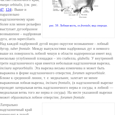
margo orbitalis
, (см. рис.
47
,
124
). Выше и
параллельно
надглазничному краю
более или менее рельефно
рис. 59. Лобная кость,
os frontale
; вид спереди.
выступает дугообразное
возвышение – надбровная
дуга, arcus superciliaris.
Над каждой надбровной дугой видно округлое возвышение - лобный
бугор,
tuber frontale
. Между выпуклостями надбровных дуг и немного
выше их поверхность лобной чешуи в области надпереносья имеет вид
несколько углубленной площадки – это глабелла,
glabella
. У внутренней
трети надглазничного края имеется небольшая надглазничная вырезка,
incisura supraorbitalis
. Эта вырезка весьма изменчива и может быть
выражена в форме надглазничного отверстия,
foramen supraorbitale
.
Ближе к срединной линии, т. е. медиальнее, залегает не менее
выраженная лобная вырезка,
incisura frontalis
, (в надглазничной вырезке
проходят латеральная ветвь надглазничного нерва и сосуды, в лобной —
медиальная ветвь того же нерва и сосуды). На месте указанной вырезки
может образоваться лобное отверстие,
foramen frontale
.
Латерально
надглазничный край
переходит в тупой,