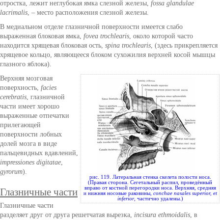
отростка, лежит неглубокая ямка слезной железы,
fossa glandulae
lacrimalis
, – место расположения слезной железы.
В медиальном отделе глазничной поверхности имеется слабо
выраженная блоковая ямка,
fovea trochlearis
, около которой часто
находится хрящевая блоковая ость,
spina trochlearis
, (здесь прикрепляется
хрящевое кольцо, являющееся блоком сухожилия верхней косой мышцы
глазного яблока).
Верхняя мозговая
поверхность,
facies
cerebratis
, глазничной
части имеет хорошо
выраженные отпечатки
прилегающей
поверхности лобных
долей мозга в виде
пальцевидных вдавлений,
impressiones digitatae
,
gyrorum
).
рис. 119. Латеральная стенка скелета полости носа.
(Правая сторона. Сегетальный распил, проведённый
вправо от костной перегородки носа. Верхняя, средняя
Глазничные части
и нижняя носовые раковины,
conchae nasales superior, et
inferior
, частично удалены.)
Глазничные части
разделяет друг от друга решетчатая вырезка,
incisura ethmoidalis
, в