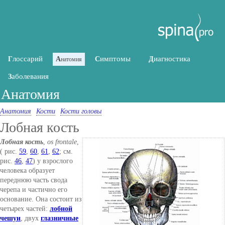
лоссарий
имптомы
иагностика
Г
А
С
Д
натомия
аболевания
З
Анатомия
Анатомия
Кости
Кости головы
Лобная кость
Лобная кость
,
os frontale
,
( рис.
59
,
60
,
61
,
62
; см.
рис.
46
,
47
) у взрослого
человека образует
переднюю часть свода
черепа и частично его
основание. Она состоит из
четырех частей:
лобной
чешуи
, двух
глазничные