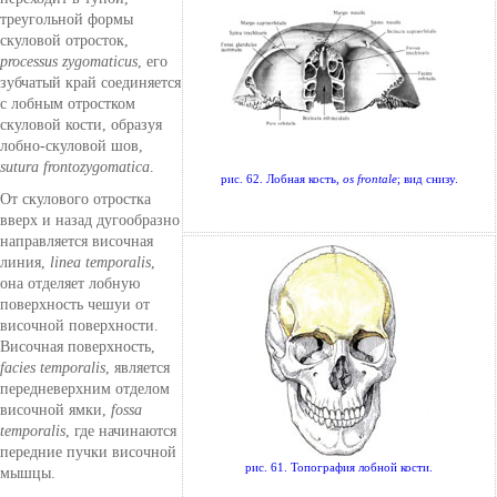
треугольной формы
скуловой отросток,
processus zygomaticus
, его
зубчатый край соединяется
с лобным отростком
скуловой кости, образуя
лобно-скуловой шов,
sutura frontozygomatica
.
рис. 62. Лобная кость,
os frontale
; вид снизу.
От скулового отростка
вверх и назад дугообразно
направляется височная
линия,
linea temporalis
,
она отделяет лобную
поверхность чешуи от
височной поверхности.
Височная поверхность,
facies temporalis
, является
передневерхним отделом
височной ямки,
fossa
temporalis
, где начинаются
передние пучки височной
рис. 61. Топография лобной кости.
мышцы.