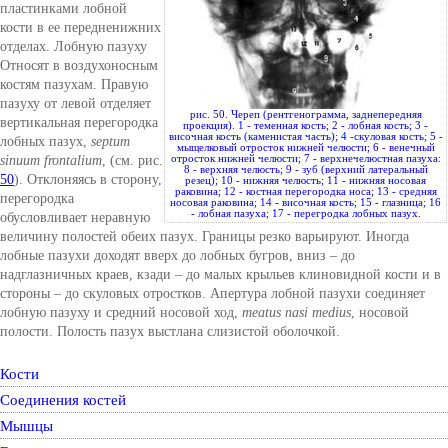
пластинками лобной
кости в ее передненижних
отделах. Лобную пазуху
Относят в воздухоносным
костям пазухам. Правую
пазуху от левой отделяет
рис. 50. Череп (рентгенограмма, заднепередняя
вертикальная перегородка
проекция). 1 - теменная кость; 2 - лобная кость; 3 -
височная кость (каменистая часть); 4 -скуловая кость; 5 -
лобных пазух,
septum
мыщелковый отросток нижней челюсти; 6 - венечный
sinuum frontalium
, (см. рис.
отросток нижней челюсти; 7 - верхнечелюстная пазуха:
8 - верхняя челюсть; 9 - зуб (верхний латеральный
50
). Отклоняясь в сторону,
резец); 10 - нижняя челюсть; 11 - нижняя носовая
раковина; 12 - костная перегородка носа; 13 - средняя
перегородка
носовая раковина; 14 - височная кость; 15 - глазница; 16
- лобная пазуха; 17 - перегродка лобных пазух.
обусловливает неравную
величину полостей обеих пазух. Границы резко варьируют. Иногда
лобные пазухи доходят вверх до лобных бугров, вниз – до
надглазничных краев, кзади – до малых крыльев клиновидной кости и в
стороны – до скуловых отростков. Апертура лобной пазухи соединяет
лобную пазуху и средний носовой ход,
meatus nasi medius
, носовой
полости. Полость пазух выстлана слизистой оболочкой.
Кости
Соединения костей
Мышцы