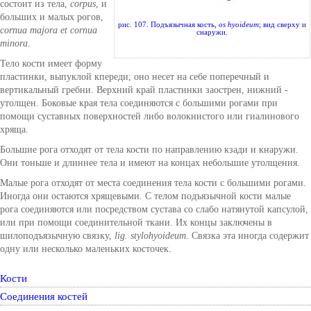
состоит из тела,
corpus
, и
больших и малых рогов,
рис. 107. Подъязычная кость,
os hyoideum
; вид сверху и
cornua majora et cornua
снаружи.
minora
.
Тело кости имеет форму
пластинки, выпуклой кпереди; оно несет на себе поперечный и
вертикальный гребни. Верхний край пластинки заострен, нижний -
утолщен. Боковые края тела соединяются с большими рогами при
помощи суставных поверхностей либо волокнистого или гиалинового
хряща.
Большие рога отходят от тела кости по направлению кзади и кнаружи.
Они тоньше и длиннее тела и имеют на концах небольшие утолщения.
Малые рога отходят от места соединения тела кости с большими рогами.
Иногда они остаются хрящевыми. С телом подъязычной кости малые
рога соединяются или посредством сустава со слабо натянутой капсулой,
или при помощи соединительной ткани. Их концы заключены в
шилоподъязычную связку,
lig. stylohyoideum
. Связка эта иногда содержит
одну или несколько маленьких косточек.
Кости
Соединения костей