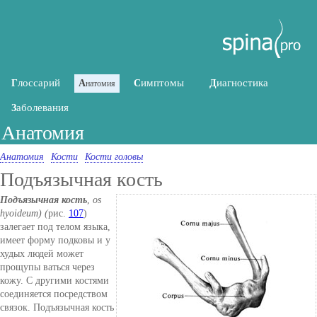
лоссарий
имптомы
иагностика
Г
А
С
Д
натомия
аболевания
З
Анатомия
Анатомия
Кости
Кости головы
Подъязычная кость
Подъязычная кость
,
os
hyoideum) (
рис.
107
)
залегает под телом языка,
имеет форму подковы и у
худых людей может
прощупы ваться через
кожу. С другими костями
соединяется посредством
связок. Подъязычная кость