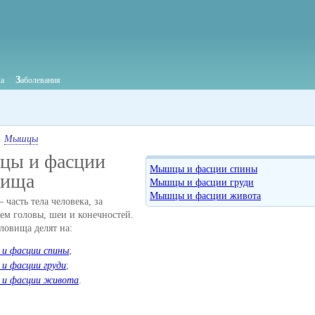
З
ка
аболевания
Мышцы
ы и фасции
Мышцы и фасции спины
вища
Мышцы и фасции груди
Мышцы и фасции живота
 часть тела человека, за
ем головы, шеи и конечностей.
овища делят на:
и фасции спины
;
и фасции груди
;
и фасции живота
.