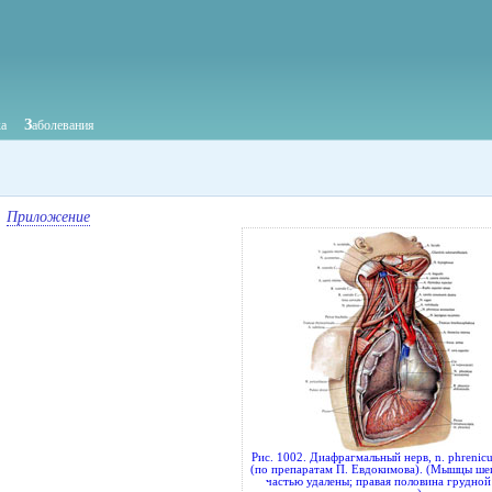
З
ка
аболевания
Приложение
Рис. 1002. Диафрагмальный нерв, n. phrenic
(по препаратам П. Евдокимова). (Мышцы ше
частью удалены; правая половина грудной