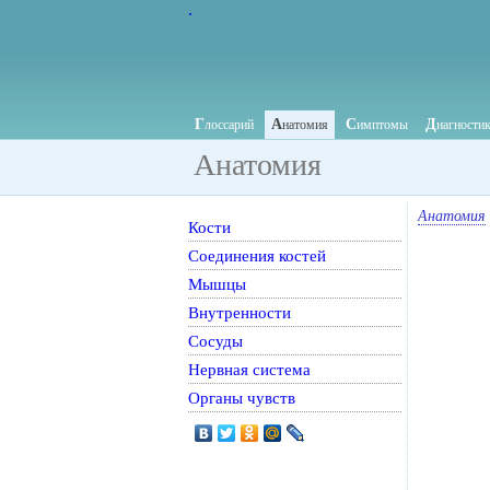
.
Г
А
С
Д
лоссарий
натомия
имптомы
иагности
Анатомия
Анатомия
Кости
Соединения костей
Мышцы
Внутренности
Сосуды
Нервная система
Органы чувств