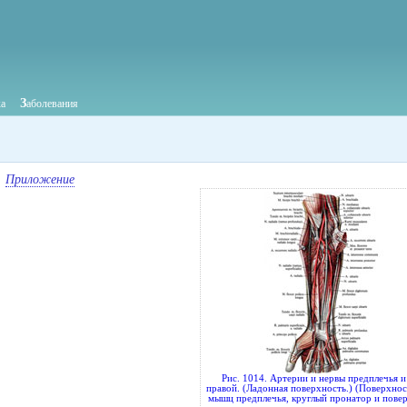
З
ка
аболевания
Приложение
Рис. 1014. Артерии и нервы предплечья и
правой. (Ладонная поверхность.) (Поверхно
мышц предплечья, круглый пронатор и пове