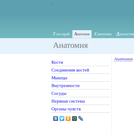
.
Г
А
С
Д
лоссарий
натомия
имптомы
иагности
Анатомия
Анатомия
Кости
Соединения костей
Мышцы
Внутренности
Сосуды
Нервная система
Органы чувств