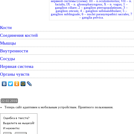
нервной системы (схема). III – n.oculomotorius; VII – n.
facialis; IX – n. glossopharyngeus; X – n. vagus; 1 –
ganglion ciliare; 2 – ganglion pterygopalatinum; 3 –
ganglion oticum; 4 – ganglion submandibulare; 5 –
ganglion sublinguale; 6 – nuclei parasympathici sacrales; 7
– ganglia pelvica.
Кости
Соединения костей
Мышцы
Внутренности
Сосуды
Нервная система
Органы чувств
22.02.2016
Теперь сайт адаптивен к мобильным устройствам. Приятного пользования.