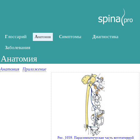
лоссарий
имптомы
иагностика
Г
А
С
Д
натомия
аболевания
З
Анатомия
Анатомия
Приложение
Рис. 1059. Парасимпатическая часть вегетативной