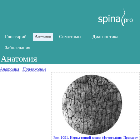
лоссарий
имптомы
иагностика
Г
А
С
Д
натомия
аболевания
З
Анатомия
Анатомия
Приложение
Рис. 1091. Нервы тонкой кишки (фотография. Препарат