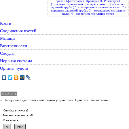
правой (фотография. Препарат Д. Розенгауза).
(Тотально окрашенный препарат слизистой оболочки
слуховой трубы.) 1 – латеральное скопление желез; 2 –
перешеек слуховой трубы; 3 – медиальное скопление
желез; 4 – глоточное скопление желез.
Кости
Соединения костей
Мышцы
Внутренности
Сосуды
Нервная система
Органы чувств
22.02.2016
Теперь сайт адаптивен к мобильным устройствам. Приятного пользования.