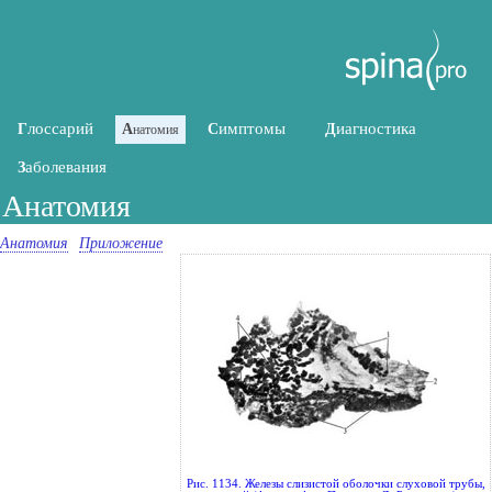
лоссарий
имптомы
иагностика
Г
А
С
Д
натомия
аболевания
З
Анатомия
Анатомия
Приложение
Рис. 1134. Железы слизистой оболочки слуховой трубы,