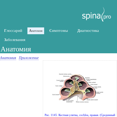
лоссарий
имптомы
иагностика
Г
А
С
Д
натомия
аболевания
З
Анатомия
Анатомия
Приложение
Рис. 1145. Костная улитка, cochlea, правая. (Срединный