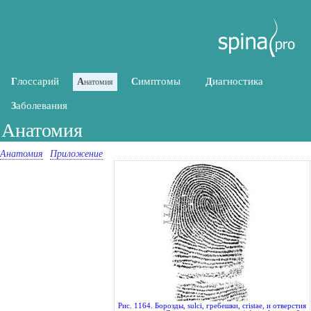
лоссарий
имптомы
иагностика
Г
А
С
Д
натомия
аболевания
З
Анатомия
Анатомия
Приложение
Рис. 1164. Борозды, sulci, гребешки, cristae, и отверстия