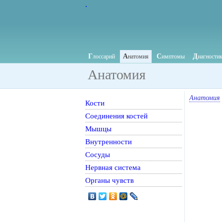
.
Г
А
С
Д
лоссарий
натомия
имптомы
иагности
Анатомия
Анатомия
Кости
Соединения костей
Мышцы
Внутренности
Сосуды
Нервная система
Органы чувств