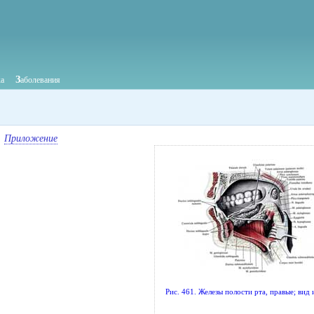
З
ка
аболевания
Приложение
Рис. 461. Железы полости рта, правые; вид 