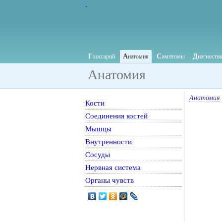
.
Г
А
С
Д
лоссарий
натомия
имптомы
иагности
Анатомия
Анатомия
Кости
Соединения костей
Мышцы
Внутренности
Сосуды
Нервная система
Органы чувств