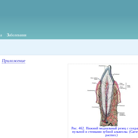
З
ка
аболевания
Приложение
Рис. 462. Нижний медиальный резец с сохр
пульпой и стенками зубной альвеолы. (Саги
распил.)