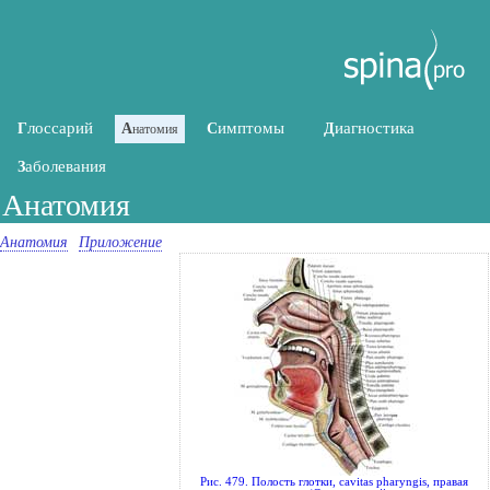
лоссарий
имптомы
иагностика
Г
А
С
Д
натомия
аболевания
З
Анатомия
Анатомия
Приложение
Рис. 479. Полость глотки, cavitas pharyngis, правая