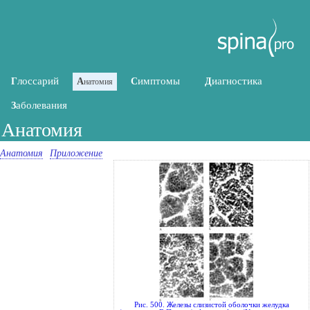
лоссарий
имптомы
иагностика
Г
А
С
Д
натомия
аболевания
З
Анатомия
Анатомия
Приложение
Рис. 500. Железы слизистой оболочки желудка