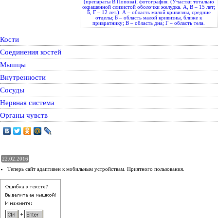
(препараты В.Попова); фотография. (Участки тотально
окрашенной слизистой оболочки желудка. А, В – 15 лет;
Б, Г – 12 лет.). А – область малой кривизны, средние
отделы; Б – область малой кривизны, ближе к
привратнику; В – область дна; Г – область тела.
Кости
Соединения костей
Мышцы
Внутренности
Сосуды
Нервная система
Органы чувств
22.02.2016
Теперь сайт адаптивен к мобильным устройствам. Приятного пользования.