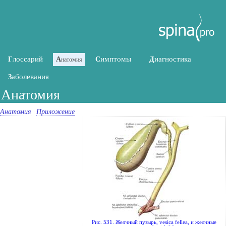
лоссарий
имптомы
иагностика
Г
А
С
Д
натомия
аболевания
З
Анатомия
Анатомия
Приложение
Рис. 531. Желчный пузырь, vesica fellea, и желчные