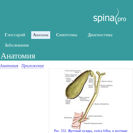
лоссарий
имптомы
иагностика
Г
А
С
Д
натомия
аболевания
З
Анатомия
Анатомия
Приложение
Рис. 532. Желчный пузырь, vesica fellea, и желчные