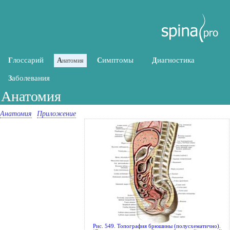
лоссарий
имптомы
иагностика
Г
А
С
Д
натомия
аболевания
З
Анатомия
Анатомия
Приложение
Рис. 549. Топография брюшины (полусхематично).