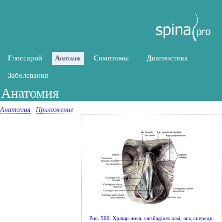
лоссарий
имптомы
иагностика
Г
А
С
Д
натомия
аболевания
З
Анатомия
Анатомия
Приложение
Рис. 560. Хрящи носа, cartilagines nasi; вид спереди.