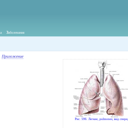
З
ка
аболевания
Приложение
Рис. 596. Легкие, pulmones; вид спере