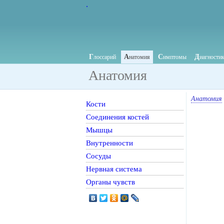
.
Г
А
С
Д
лоссарий
натомия
имптомы
иагности
Анатомия
Анатомия
Кости
Соединения костей
Мышцы
Внутренности
Сосуды
Нервная система
Органы чувств