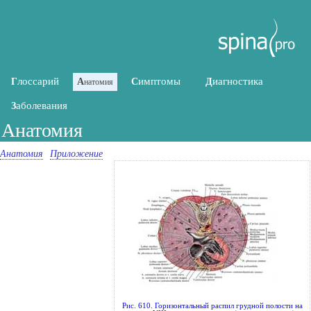
лоссарий
имптомы
иагностика
Г
А
С
Д
натомия
аболевания
З
Анатомия
Анатомия
Приложение
Рис. 610. Горизонтальный распил грудной полости на