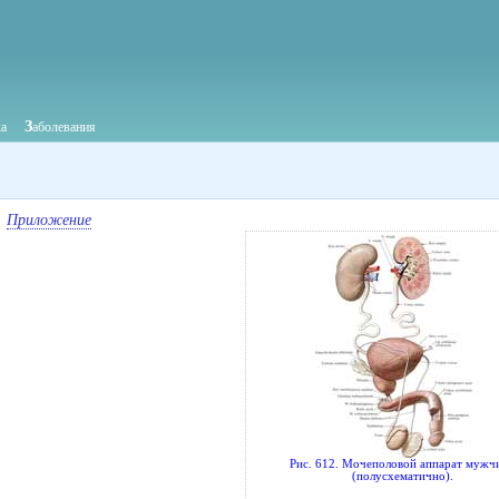
З
ка
аболевания
Приложение
Рис. 612. Мочеполовой аппарат мужч
(полусхематично).