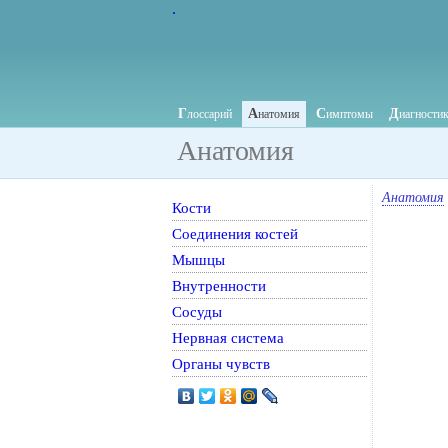
.
Г
А
С
Д
лоссарий
натомия
имптомы
иагности
Анатомия
Анатомия
Кости
Соединения костей
Мышцы
Внутренности
Сосуды
Нервная система
Органы чувств