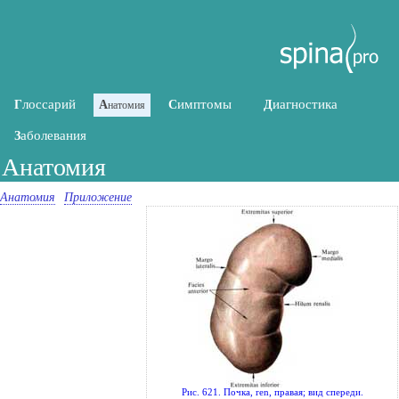
лоссарий
имптомы
иагностика
Г
А
С
Д
натомия
аболевания
З
Анатомия
Анатомия
Приложение
Рис. 621. Почка, ren, правая; вид спереди.