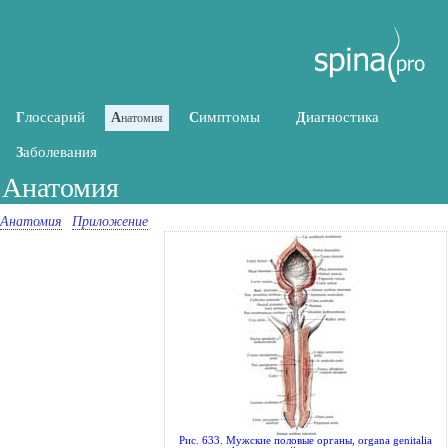
лоссарий
имптомы
иагностика
Г
А
С
Д
натомия
аболевания
З
Анатомия
Анатомия
Приложение
Рис. 633. Мужские половые органы, organa genitalia