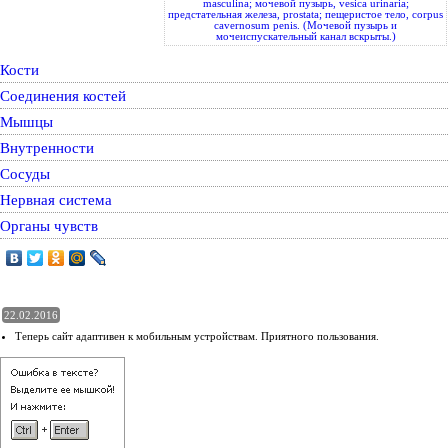
masculina; мочевой пузырь, vesica urinaria;
предстательная железа, prostata; пещеристое тело, corpus
cavernosum penis. (Мочевой пузырь и
мочеиспускательный канал вскрыты.)
Кости
Соединения костей
Мышцы
Внутренности
Сосуды
Нервная система
Органы чувств
22.02.2016
Теперь сайт адаптивен к мобильным устройствам. Приятного пользования.