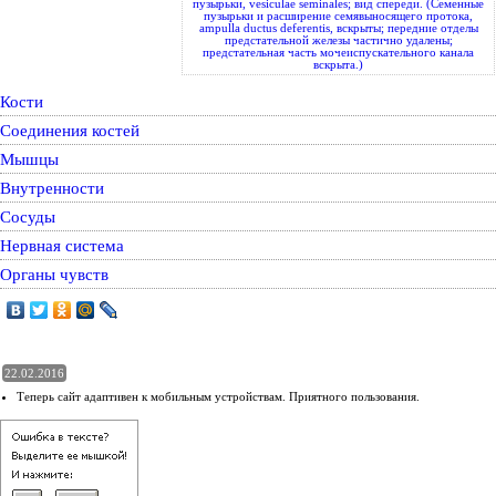
пузырьки, vesiculae seminales; вид спереди. (Семенные
пузырьки и расширение семявыносящего протока,
ampulla ductus deferentis, вскрыты; передние отделы
предстательной железы частично удалены;
предстательная часть мочеиспускательного канала
вскрыта.)
Кости
Соединения костей
Мышцы
Внутренности
Сосуды
Нервная система
Органы чувств
22.02.2016
Теперь сайт адаптивен к мобильным устройствам. Приятного пользования.