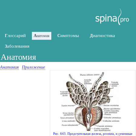
лоссарий
имптомы
иагностика
Г
А
С
Д
натомия
аболевания
З
Анатомия
Анатомия
Приложение
Рис. 643. Предстательная железа, prostata, и семенные