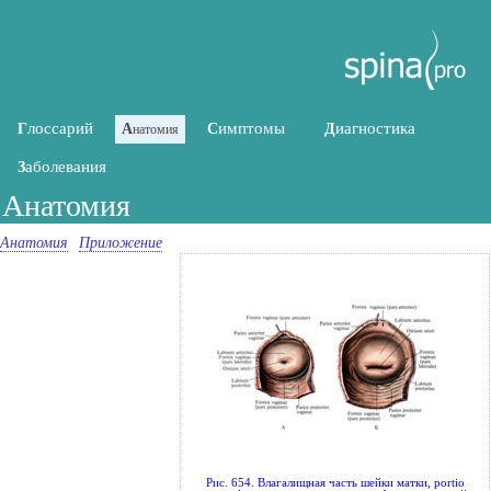
лоссарий
имптомы
иагностика
Г
А
С
Д
натомия
аболевания
З
Анатомия
Анатомия
Приложение
Рис. 654. Влагалищная часть шейки матки, portio