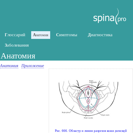
лоссарий
имптомы
иагностика
Г
А
С
Д
натомия
аболевания
З
Анатомия
Анатомия
Приложение
Рис. 666. Области и линии разрезов кожи женской