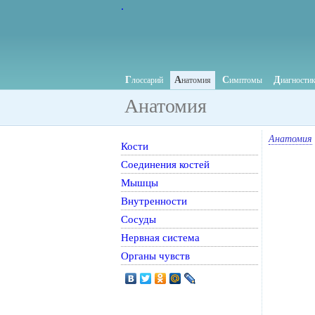
.
Г
А
С
Д
лоссарий
натомия
имптомы
иагности
Анатомия
Анатомия
Кости
Соединения костей
Мышцы
Внутренности
Сосуды
Нервная система
Органы чувств