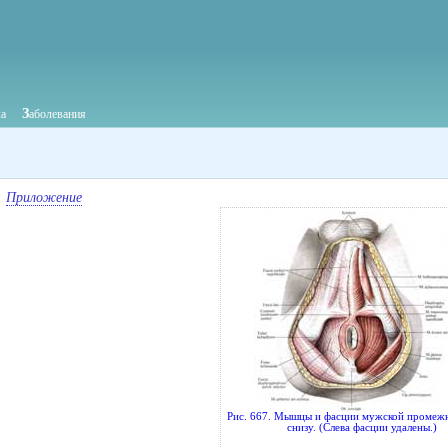
З
ка
аболевания
Приложение
Рис. 667. Мышцы и фасции мужской промежн
снизу. (Слева фасции удалены.)