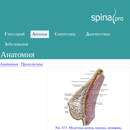
лоссарий
имптомы
иагностика
Г
А
С
Д
натомия
аболевания
З
Анатомия
Анатомия
Приложение
Рис. 671. Молочная железа, mamma, женщины.