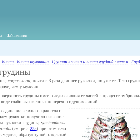
З
ка
аболевания
Кости
Кости туловища
Грудная клетка и кости грудной клетки
Груд
 грудины
ины,
corpus sterni
, почти в 3 раза длиннее рукоятки, но уже ее. Тело груди
роче, чем у мужчин.
оверхность грудины имеет следы слияния ее частей в процессе эмбриона
в виде слабо выраженных поперечно идущих линий.
оединение верхнего края тела с
аем рукоятки получило название
за рукоятки грудины,
synchondrosis
rnalis
(см. рис.
235
) при этом тело
 сходятся, образуя тупой, открытый