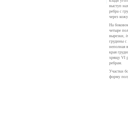
кзади уго
выступ нах
ребра с гр
через кожу
На боково
четыре по
вырезки,
i
грудины с 
неполная в
края груди
хрящу VI р
ребрам.
Участки б
форму пол