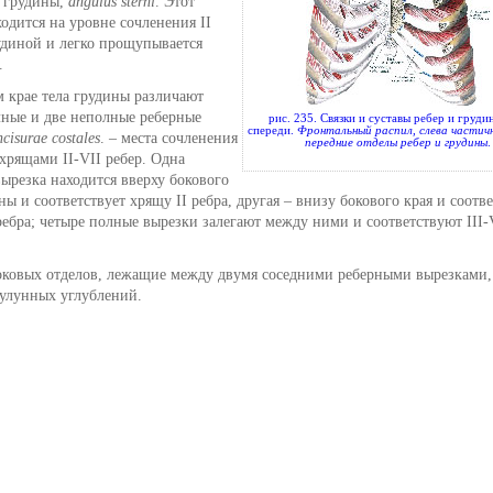
л грудины,
angulus sterni
. Этот
одится на уровне сочленения II
удиной и легко прощупывается
.
м крае тела грудины различают
лные и две неполные реберные
рис. 235. Связки и суставы ребер и груди
спереди.
Фронтальный распил, слева частич
ncisurae costales
. – места сочленения
передние отделы ребер и грудины
.
хрящами II-VII ребер. Одна
ырезка находится вверху бокового
ны и соответствует хрящу II ребра, другая – внизу бокового края и соотв
ебра; четыре полные вырезки залегают между ними и соответствуют III-
оковых отделов, лежащие между двумя соседними реберными вырезками
улунных углублений.