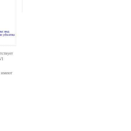
ны: вид
но удалены
етствует
VI
, имеют