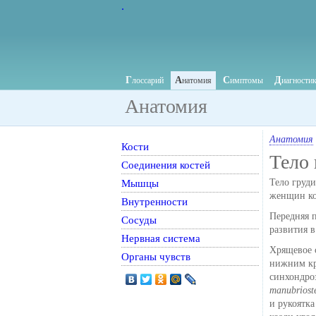
.
Г
А
С
Д
лоссарий
натомия
имптомы
иагности
Анатомия
Анатомия
Кости
Тело
Соединения костей
Мышцы
Тело груд
женщин ко
Внутренности
Передняя п
Сосуды
развития 
Нервная система
Хрящевое с
Органы чувств
нижним кр
синхондро
manubrioste
и рукоятка