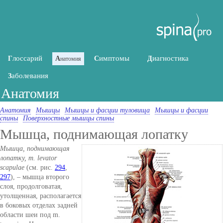
лоссарий
имптомы
иагностика
Г
А
С
Д
натомия
аболевания
З
Анатомия
Анатомия
Мышцы
Мышцы и фасции туловища
Мышцы и фасции
спины
Поверхностные мышцы спины
Мышца, поднимающая лопатку
Мышца, поднимающая
лопатку, m. levator
scapulae
(см. рис.
294
,
297
), – мышца второго
слоя, продолговатая,
утолщенная, располагается
в боковых отделах задней
области шеи под m.