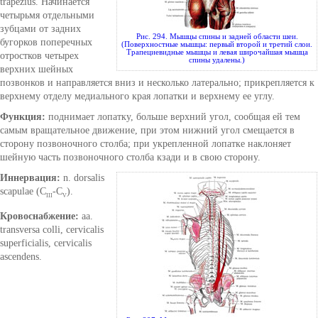
trapezius. Начинается
четырьмя отдельными
зубцами от задних
Рис. 294. Мышцы спины и задней области шеи.
бугорков поперечных
(Поверхностные мышцы: первый второй и третий слои.
Трапециевидные мышцы и левая широчайшая мышца
отростков четырех
спины удалены.)
верхних шейных
позвонков и направляется вниз и несколько латерально; прикрепляется к
верхнему отделу медиального края лопатки и верхнему ее углу.
Функция:
поднимает лопатку, больше верхний угол, сообщая ей тем
самым вращательное движение, при этом нижний угол смещается в
сторону позвоночного столба; при укрепленной лопатке наклоняет
шейную часть позвоночного столба кзади и в свою сторону.
Иннервация:
n. dorsalis
scapulae (С
-C
).
III
V
Кровоснабжение:
аа.
transversa colli, cervicalis
superficialis, cervicalis
ascendens.