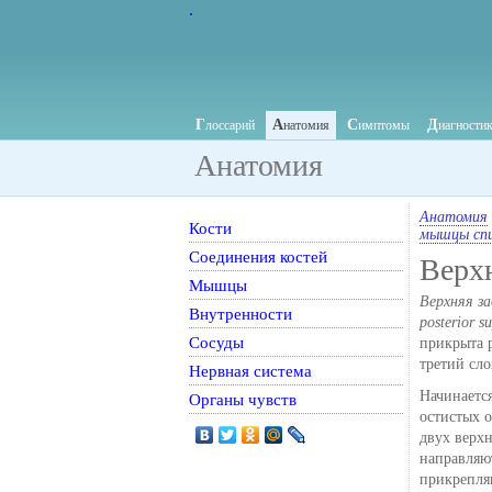
.
Г
А
С
Д
лоссарий
натомия
имптомы
иагности
Анатомия
Анатомия
Кости
мышцы сп
Соединения костей
Верх
Мышцы
Верхняя за
Внутренности
posterior s
Сосуды
прикрыта 
третий сл
Нервная система
Начинаетс
Органы чувств
остистых 
двух верх
направляют
прикрепля