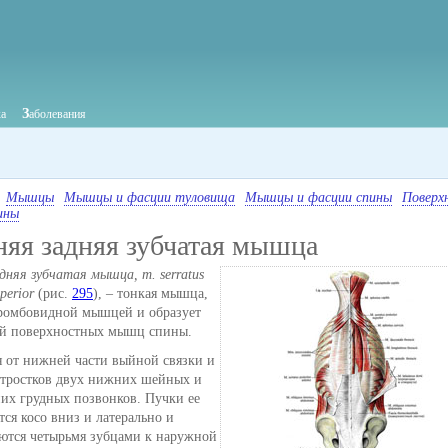
З
ка
аболевания
Мышцы
Мышцы и фасции туловища
Мышцы и фасции спины
Поверх
ины
няя задняя зубчатая мышца
дняя зубчатая мышца, m. serratus
uperior
(рис.
295
), – тонкая мышца,
ромбовидной мышцей и образует
ой поверхностных мышц спины.
я от нижней части выйной связки и
отростков двух нижних шейных и
них грудных позвонков. Пучки ее
ся косо вниз и латерально и
ются четырьмя зубцами к наружной