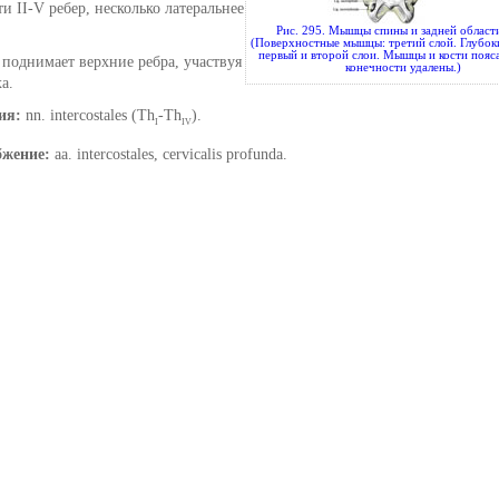
и II-V ребер, несколько латеральнее
Рис. 295. Мышцы спины и задней област
(Поверхностные мышцы: третий слой. Глубо
первый и второй слои. Мышцы и кости пояс
:
поднимает верхние ребра, участвуя
конечности удалены.)
а.
ия:
nn. intercostales (Th
-Th
).
I
IV
бжение:
аа. intercostales, cervicalis profunda.