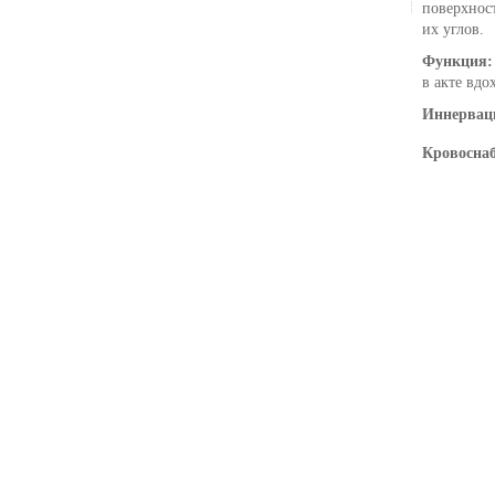
поверхност
их углов.
Функция
в акте вдох
Иннервац
Кровосна