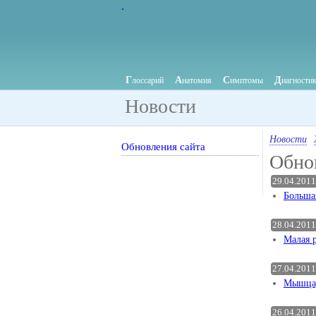
.
Г
А
С
Д
лоссарий
натомия
имптомы
иагности
Новости
Новости
Обновления сайта
Обнов
29.04.2011
Больша
28.04.2011
Малая 
27.04.2011
Мышца,
26.04.2011