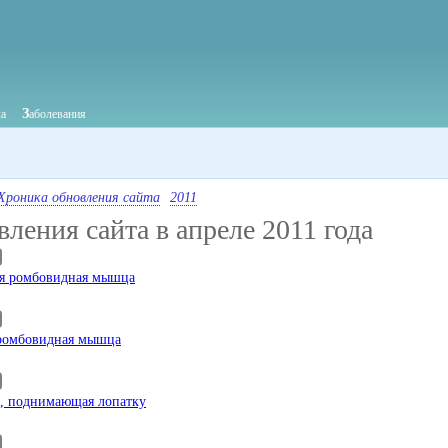
З
ка
аболевания
Хроника обновления сайта
2011
ления сайта в апреле 2011 года
я ромбовидная мышца
ромбовидная мышца
 поднимающая лопатку