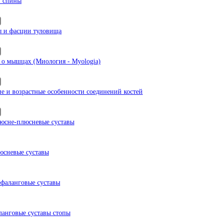
 спины
и фасции туловища
 о мышцах (Миология - Myologia)
ие и возрастные особенности соединений костей
юсне-плюсневые суставы
сневые суставы
фаланговые суставы
анговые суставы стопы