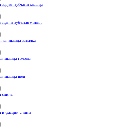
я задняя зубчатая мышца
 задняя зубчатая мышца
чная мышца затылка
ая мышца головы
ая мышца шеи
 спины
и фасции спины