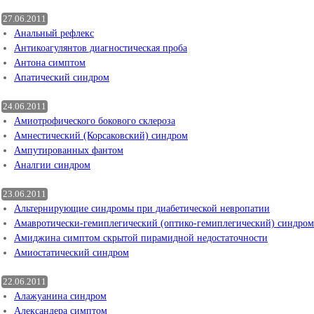
27.06.2011
Анальный рефлекс
Антикоагулянтов диагностическая проба
Антона симптом
Апатический синдром
24.06.2011
Амиотрофического бокового склероза
Амнестический (Корсаковский) синдром
Ампутированных фантом
Аналгии синдром
23.06.2011
Альтернирующие синдромы при диабетической невропатии
Амавротически-гемиплегический (оптико-гемиплегический) синдром
Амиджина симптом скрытой пирамидной недостаточности
Амиостатический синдром
22.06.2011
Алажуанина синдром
Александера симптом