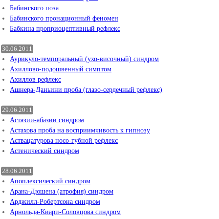
Бабинского поза
Бабинского пронационный феномен
Бабкина проприоцептивный рефлекс
30.06.2011
Аурикуло-темпоральный (ухо-височный) синдром
Ахиллово-подошвенный симптом
Ахиллов рефлекс
Ашнера-Даньини проба (глазо-сердечный рефлекс)
29.06.2011
Астазии-абазии синдром
Астахова проба на восприимчивость к гипнозу
Аствацатурова носо-губной рефлекс
Астенический синдром
28.06.2011
Апоплексический синдром
Арана-Дюшена (атрофия) синдром
Арджилл-Робертсона синдром
Арнольда-Киари-Соловцова синдром