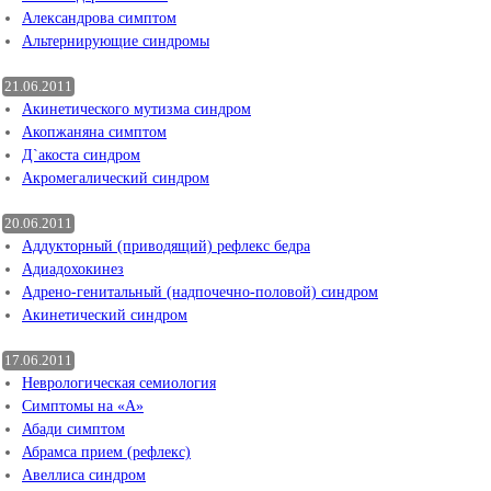
Александрова симптом
Альтернирующие синдромы
21.06.2011
Акинетического мутизма синдром
Акопжаняна симптом
Д`акоста синдром
Акромегалический синдром
20.06.2011
Аддукторный (приводящий) рефлекс бедра
Адиадохокинез
Адрено-генитальный (надпочечно-половой) синдром
Акинетический синдром
17.06.2011
Неврологическая семиология
Симптомы на «А»
Абади симптом
Абрамса прием (рефлекс)
Авеллиса синдром