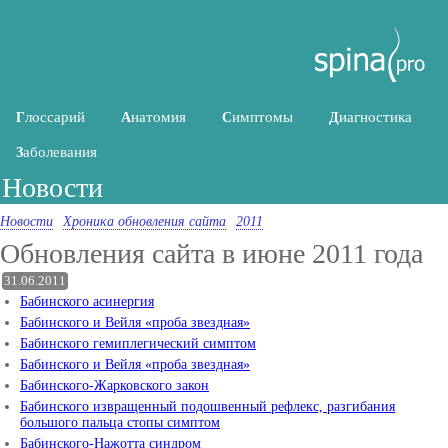
лоссарий
натомия
имптомы
иагностика
Г
А
С
Д
аболевания
З
Новости
Новости
Хроника обновления сайта
2011
Обновления сайта в июне 2011 года
31.06.2011
Бабинского асинергия
Бабинского и Вейля «проба звездная»
Бабинского гемиплегический симптом
Бабинского и Вейля «проба звездная»
Бабинского-Жарковского закон
Бабинского извращенный подошвенный рефлекс, разгибания
большого пальца стопы симптом
Бабинского-Нажотта синдром