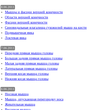
8.06.2011
Мышцы и фасции верхней конечности
Области верхней конечности
Фасции верхней конечности
Синовидальные влагалища сухожилий мышц на кисти
Подмышечная ямка
Локтевая ямка
7.06.2011
Передняя прямая мышца головы
Большая задняя прямая мышца головы
Малая задняя прямая мышца головы
Латеральная прямая мышца головы
Верхняя косая мышца головы
Нижняя косая мышца головы
6.06.2011
Носовая мышца
Мышца, опускающая перегородку носа
Жевательная мышца
Височная мышца